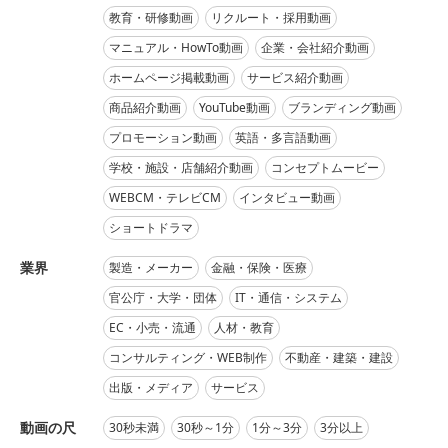
教育・研修動画
リクルート・採用動画
マニュアル・HowTo動画
企業・会社紹介動画
ホームページ掲載動画
サービス紹介動画
商品紹介動画
YouTube動画
ブランディング動画
プロモーション動画
英語・多言語動画
学校・施設・店舗紹介動画
コンセプトムービー
WEBCM・テレビCM
インタビュー動画
ショートドラマ
業界
製造・メーカー
金融・保険・医療
官公庁・大学・団体
IT・通信・システム
EC・小売・流通
人材・教育
コンサルティング・WEB制作
不動産・建築・建設
出版・メディア
サービス
動画の尺
30秒未満
30秒～1分
1分～3分
3分以上