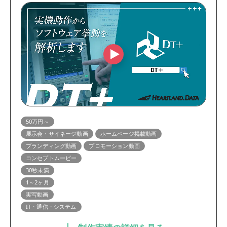
50万円～
展示会・サイネージ動画
ホームページ掲載動画
ブランディング動画
プロモーション動画
コンセプトムービー
30秒未満
1～2ヶ月
実写動画
IT・通信・システム