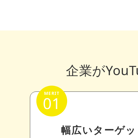
企業がYou
01
幅広いターゲッ