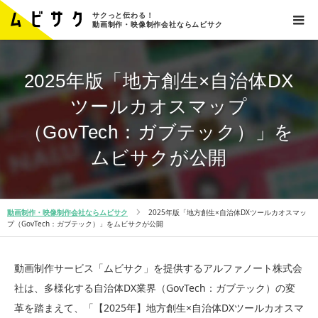
サクっと伝わる！
動画制作・映像制作会社ならムビサク
2025年版「地方創生×自治体DX
ツールカオスマップ
（GovTech：ガブテック）」を
ムビサクが公開
動画制作・映像制作会社ならムビサク
2025年版「地方創生×自治体DXツールカオスマッ
プ（GovTech：ガブテック）」をムビサクが公開
動画制作サービス「ムビサク」を提供するアルファノート株式会
社は、多様化する自治体DX業界（GovTech：ガブテック）の変
革を踏まえて、「【2025年】地方創生×自治体DXツールカオスマ