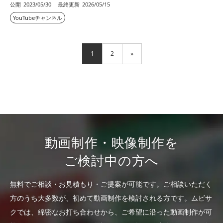
公開
2023/05/30
最終更新
2026/05/15
YouTubeチャンネル
1
2
»
動画制作・映像制作を
ご検討中の方へ
無料でご相談・お見積もり・ご提案が可能です。
ご相談いただく
方のうち大多数が、初めて動画制作を検討される方です。
ムビサ
クでは、綿密なお打ち合わせから、ご希望に沿った動画制作が可