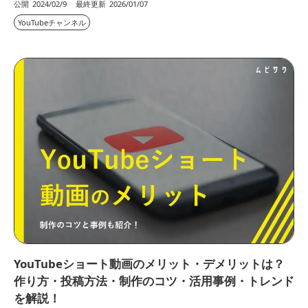
公開
2024/02/9
最終更新
2026/01/07
YouTubeチャンネル
YouTubeショート動画のメリット・デメリットは？
作り方・投稿方法・制作のコツ・活用事例・トレンド
を解説！