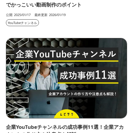
でかっこいい動画制作のポイント
公開
2025/01/17
最終更新
2026/01/19
YouTubeチャンネル
企業YouTubeチャンネルの成功事例11選！企業アカ