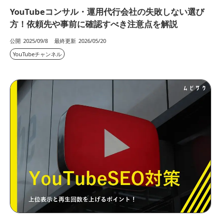
YouTubeコンサル・運用代行会社の失敗しない選び
方！依頼先や事前に確認すべき注意点を解説
公開
2025/09/8
最終更新
2026/05/20
YouTubeチャンネル