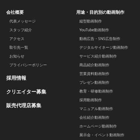
会社概要
用途・目的別の動画制作
代表メッセージ
縦型動画制作
スタッフ紹介
YouTube動画制作
アクセス
動画広告・SNS広告制作
取引先一覧
デジタルサイネージ動画制作
お知らせ
サービス紹介動画制作
プライバシーポリシー
商品紹介動画制作
営業資料動画制作
採用情報
プレゼン動画制作
クリエイター募集
教育・研修動画制作
採用動画制作
販売代理店募集
マニュアル動画制作
会社紹介動画制作
ホームページ動画制作
展示会・イベント動画制作