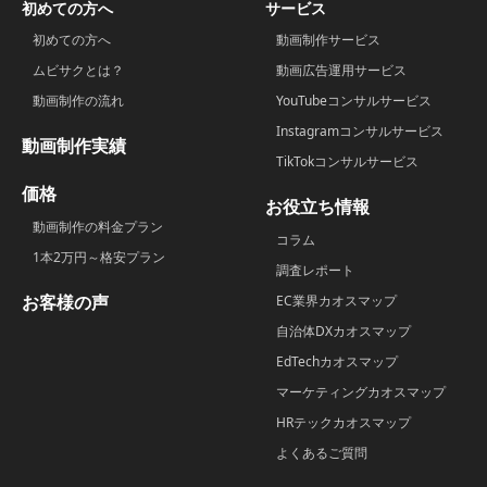
初めての方へ
サービス
初めての方へ
動画制作サービス
ムビサクとは？
動画広告運用サービス
動画制作の流れ
YouTubeコンサルサービス
Instagramコンサルサービス
動画制作実績
TikTokコンサルサービス
価格
お役立ち情報
動画制作の料金プラン
コラム
1本2万円～格安プラン
調査レポート
お客様の声
EC業界カオスマップ
自治体DXカオスマップ
EdTechカオスマップ
マーケティングカオスマップ
HRテックカオスマップ
よくあるご質問