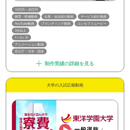
10万円～30万円
教育・研修動画
企業・会社紹介動画
サービス紹介動画
YouTube動画
ブランディング動画
コンセプトムービー
3分以上
1～2ヶ月
アニメーション動画
官公庁・大学・団体
制作実績の詳細を見る
大学の入試広報動画