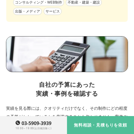
コンサルティング・WEB制作
不動産・建築・建設
出版・メディア
サービス
自社の予算にあった
実績・事例を確認する
実績を見る際には、クオリティだけでなく、その制作にどの程度
の予算がかかっているかを意識することも欠かせません。案件ご
03-5909-3939
とに規模や費用は大きく異なるため、自社の予算帯に近い事例を
無料相談・見積もりを依頼
10:00～19:00(土日祝日除く)
参考にすることが現実的です。