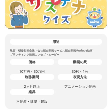
用途
教育・研修動画
企業・会社紹介動画
サービス紹介動画
YouTube動画
ブランディング動画
コンセプトムービー
価格
動画の尺
10万円～30万円
30秒～1分
制作期間
表現方法
2ヶ月以上
アニメーション動画
業界
不動産・建築・建設