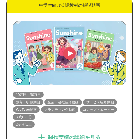
中学生向け英語教材の解説動画
10万円～30万円
教育・研修動画
企業・会社紹介動画
サービス紹介動画
YouTube動画
ブランディング動画
コンセプトムービー
30秒～1分
2ヶ月以上
制作実績の詳細を見る