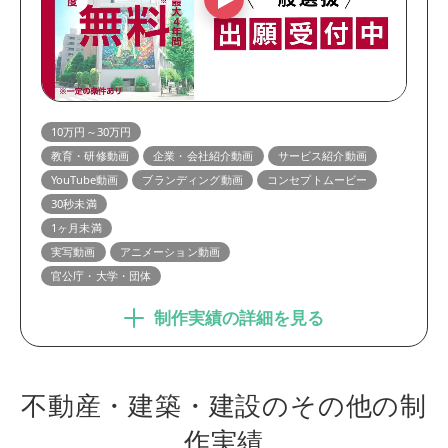
10万円～30万円
教育・研修動画
企業・会社紹介動画
サービス紹介動画
YouTube動画
ブランディング動画
コンセプトムービー
30秒未満
1ヶ月未満
実写動画
アニメーション動画
官公庁・大学・団体
制作実績の詳細を見る
不動産・建築・建設のその他の制
作実績