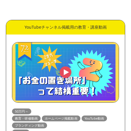
価格
50万円～
30万円～50万円
YouTubeチャンネル掲載用の教育・講座動画
10万円～30万円
5万円～10万円
表現方法
実写動画
アニメーション動画
用途
縦型動画・ショート動画
動画広告・SNS広告動画
展示会・サイネージ動画
営業資料動画
教育・研修動画
リクルート・採用動画
マニュアル・HowTo動画
企業・会社紹介動画
50万円～
教育・研修動画
ホームページ掲載動画
YouTube動画
ホームページ掲載動画
サービス紹介動画
ブランディング動画
商品紹介動画
YouTube動画