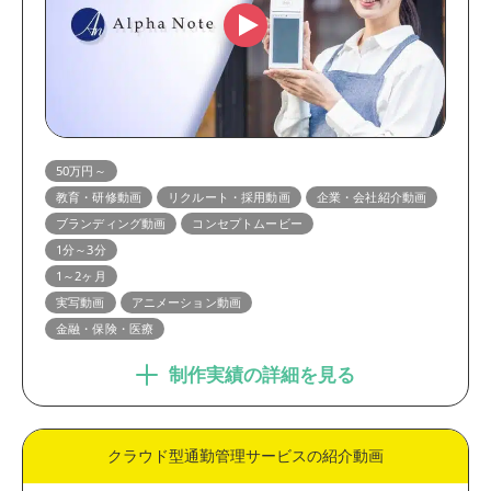
50万円～
教育・研修動画
リクルート・採用動画
企業・会社紹介動画
ブランディング動画
コンセプトムービー
1分～3分
1～2ヶ月
実写動画
アニメーション動画
金融・保険・医療
制作実績の詳細を見る
クラウド型通勤管理サービスの紹介動画