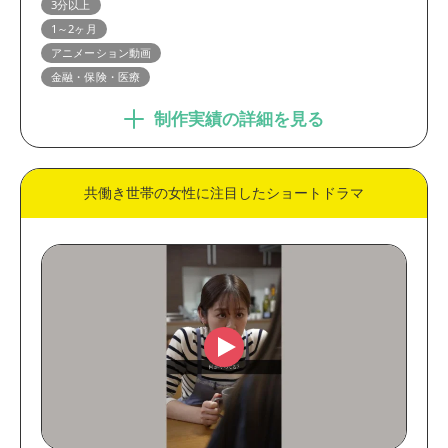
3分以上
ブランディング動画
プロモーション動画
1～2ヶ月
英語・多言語動画
学校・施設・店舗紹介動画
アニメーション動画
金融・保険・医療
コンセプトムービー
WEBCM・テレビCM
インタビュー動画
ショートドラマ
制作実績の詳細を見る
業界
共働き世帯の女性に注目したショートドラマ
製造・メーカー
金融・保険・医療
官公庁・大学・団体
IT・通信・システム
EC・小売・流通
人材・教育
コンサルティング・WEB制
不動産・建築・建設
作
出版・メディア
サービス
動画の尺
30秒未満
30秒～1分