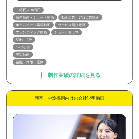
1分～3分
3分以上
10万円～30万円
制作期間
縦型動画・ショート動画
動画広告・SNS広告動画
ホームページ掲載動画
サービス紹介動画
1ヶ月未満
1～2ヶ月
ブランディング動画
ショートドラマ
2ヶ月以上
30秒～1分
1～2ヶ月
実写動画
金融・保険・医療
制作実績の詳細を見る
新卒・中途採用向けの会社説明動画