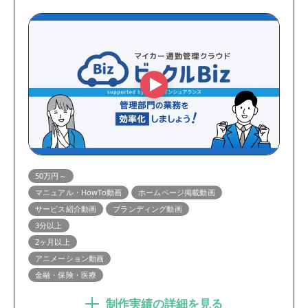
50万円～
マニュアル・HowTo動画
ホームページ掲載動画
サービス紹介動画
ブランディング動画
3分以上
2ヶ月以上
アニメーション動画
金融・保険・医療
制作実績の詳細を見る