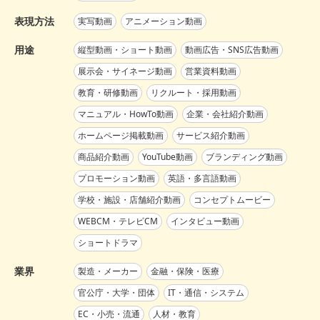
表現方法
実写動画
アニメーション動画
用途
縦型動画・ショート動画
動画広告・SNS広告動画
展示会・サイネージ動画
営業資料動画
教育・研修動画
リクルート・採用動画
マニュアル・HowTo動画
企業・会社紹介動画
ホームページ掲載動画
サービス紹介動画
商品紹介動画
YouTube動画
ブランディング動画
プロモーション動画
英語・多言語動画
学校・施設・店舗紹介動画
コンセプトムービー
WEBCM・テレビCM
インタビュー動画
ショートドラマ
業界
製造・メーカー
金融・保険・医療
官公庁・大学・団体
IT・通信・システム
EC・小売・流通
人材・教育