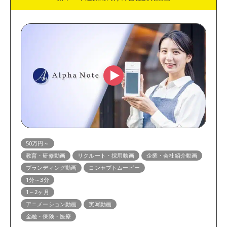
50万円～
教育・研修動画
リクルート・採用動画
企業・会社紹介動画
ブランディング動画
コンセプトムービー
1分～3分
1～2ヶ月
アニメーション動画
実写動画
金融・保険・医療