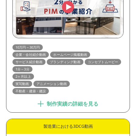
10万円～30万円
企業・会社紹介動画
ホームページ掲載動画
サービス紹介動画
ブランディング動画
コンセプトムービー
1分～3分
2ヶ月以上
実写動画
アニメーション動画
不動産・建築・建設
制作実績の詳細を見る
製造業における3DCG動画