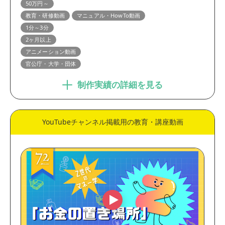
50万円～
教育・研修動画
マニュアル・HowTo動画
1分～3分
2ヶ月以上
アニメーション動画
官公庁・大学・団体
制作実績の詳細を見る
YouTubeチャンネル掲載用の教育・講座動画