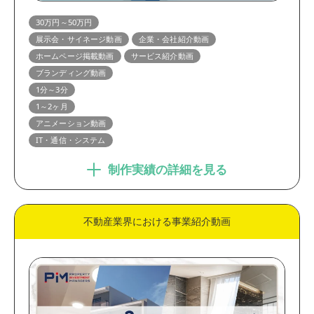
1分～3分
3分以上
30万円～50万円
制作期間
展示会・サイネージ動画
企業・会社紹介動画
ホームページ掲載動画
サービス紹介動画
1ヶ月未満
1～2ヶ月
ブランディング動画
2ヶ月以上
1分～3分
1～2ヶ月
アニメーション動画
IT・通信・システム
制作実績の詳細を見る
不動産業界における事業紹介動画