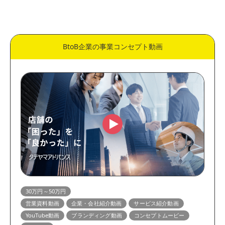
価格
50万円～
30万円～50万円
BtoB企業の事業コンセプト動画
10万円～30万円
5万円～10万円
表現方法
実写動画
アニメーション動画
用途
縦型動画・ショート動画
動画広告・SNS広告動画
展示会・サイネージ動画
営業資料動画
教育・研修動画
リクルート・採用動画
マニュアル・HowTo動画
企業・会社紹介動画
30万円～50万円
営業資料動画
企業・会社紹介動画
サービス紹介動画
ホームページ掲載動画
サービス紹介動画
YouTube動画
ブランディング動画
コンセプトムービー
商品紹介動画
YouTube動画