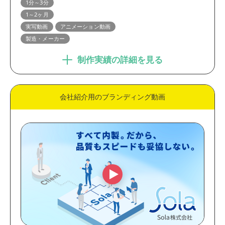
1分～3分
ブランディング動画
プロモーション動画
1～2ヶ月
英語・多言語動画
学校・施設・店舗紹介動画
実写動画
アニメーション動画
製造・メーカー
コンセプトムービー
WEBCM・テレビCM
インタビュー動画
ショートドラマ
制作実績の詳細を見る
業界
会社紹介用のブランディング動画
製造・メーカー
金融・保険・医療
官公庁・大学・団体
IT・通信・システム
EC・小売・流通
人材・教育
コンサルティング・WEB制
不動産・建築・建設
作
出版・メディア
サービス
動画の尺
30秒未満
30秒～1分