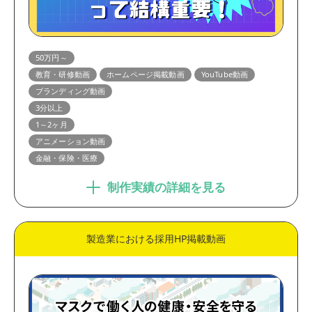
50万円～
教育・研修動画
ホームページ掲載動画
YouTube動画
ブランディング動画
3分以上
1～2ヶ月
アニメーション動画
金融・保険・医療
制作実績の詳細を見る
製造業における採用HP掲載動画