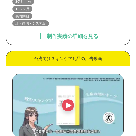
30秒～1分
ブランディング動画
プロモーション動画
1～2ヶ月
英語・多言語動画
学校・施設・店舗紹介動画
実写動画
IT・通信・システム
コンセプトムービー
WEBCM・テレビCM
インタビュー動画
ショートドラマ
制作実績の詳細を見る
業界
台湾向けスキンケア商品の広告動画
製造・メーカー
金融・保険・医療
官公庁・大学・団体
IT・通信・システム
EC・小売・流通
人材・教育
コンサルティング・WEB制
不動産・建築・建設
作
出版・メディア
サービス
動画の尺
30秒未満
30秒～1分