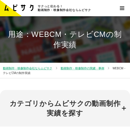
サクっと伝わる！
動画制作・映像制作会社ならムビサク
用途：WEBCM・テレビCMの制
作実績
動画制作・映像制作会社ならムビサク
動画制作・映像制作の実績・事例
WEBCM・
テレビCMの制作実績
カテゴリからムビサクの動画制作
実績を探す