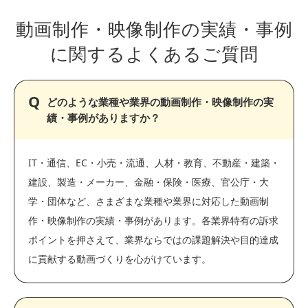
動画制作・映像制作の実績・事例
に関する
よくあるご質問
どのような業種や業界の動画制作・映像制作の実
績・事例がありますか？
IT・通信、EC・小売・流通、人材・教育、不動産・建築・
建設、製造・メーカー、金融・保険・医療、官公庁・大
学・団体など、さまざまな業種や業界に対応した動画制
作・映像制作の実績・事例があります。各業界特有の訴求
ポイントを押さえて、業界ならではの課題解決や目的達成
に貢献する動画づくりを心がけています。