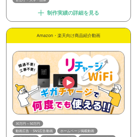
制作実績の詳細を見る
Amazon・楽天向け商品紹介動画
30万円～50万円
動画広告・SNS広告動画
ホームページ掲載動画