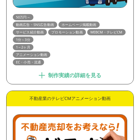
50万円～
動画広告・SNS広告動画
ホームページ掲載動画
サービス紹介動画
プロモーション動画
WEBCM・テレビCM
1分～3分
1～2ヶ月
アニメーション動画
EC・小売・流通
制作実績の詳細を見る
不動産業のテレビCMアニメーション動画