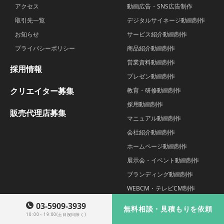
アクセス
動画広告・SNS広告制作
取引先一覧
デジタルサイネージ動画制作
お知らせ
サービス紹介動画制作
プライバシーポリシー
商品紹介動画制作
営業資料動画制作
採用情報
プレゼン動画制作
クリエイター募集
教育・研修動画制作
採用動画制作
販売代理店募集
マニュアル動画制作
会社紹介動画制作
ホームページ動画制作
展示会・イベント動画制作
ブランディング動画制作
WEBCM・テレビCM制作
英語動画・多言語動画制作
03-5909-3939
無料相談・見積もりを依頼
10:00～19:00(土日祝日除く)
IR・株主総会動画制作