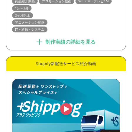
商品紹介動画
プロモーション動画
WEBCM・テレビCM
1分～3分
2ヶ月以上
アニメーション動画
IT・通信・システム
制作実績の詳細を見る
Shopify新配送サービス紹介動画