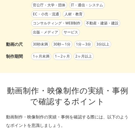
官公庁・大学・団体
IT・通信・システム
EC・小売・流通
人材・教育
コンサルティング・WEB制作
不動産・建築・建設
出版・メディア
サービス
動画の尺
30秒未満
30秒～1分
1分～3分
3分以上
制作期間
1ヶ月未満
1～2ヶ月
2ヶ月以上
動画制作・映像制作の実績・事例
で確認するポイント
動画制作・映像制作の実績・事例を確認する際には、以下のよう
なポイントを意識しましょう。