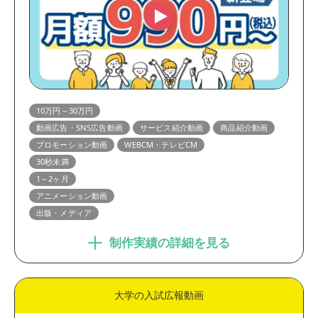
10万円～30万円
動画広告・SNS広告動画
サービス紹介動画
商品紹介動画
プロモーション動画
WEBCM・テレビCM
30秒未満
1～2ヶ月
アニメーション動画
出版・メディア
制作実績の詳細を見る
大学の入試広報動画