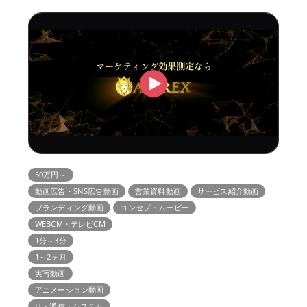
50万円～
動画広告・SNS広告動画
営業資料動画
サービス紹介動画
ブランディング動画
コンセプトムービー
WEBCM・テレビCM
1分～3分
1～2ヶ月
実写動画
アニメーション動画
IT・通信・システム