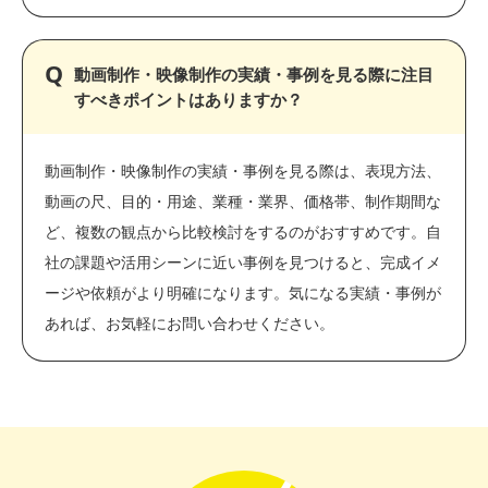
動画制作・映像制作の実績・事例を見る際に注目
すべきポイントはありますか？
動画制作・映像制作の実績・事例を見る際は、表現方法、
動画の尺、目的・用途、業種・業界、価格帯、制作期間な
ど、複数の観点から比較検討をするのがおすすめです。自
社の課題や活用シーンに近い事例を見つけると、完成イメ
ージや依頼がより明確になります。気になる実績・事例が
あれば、お気軽にお問い合わせください。