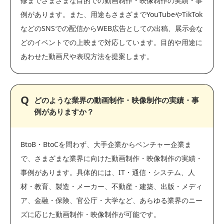
修までさまざまな目的での動画制作・映像制作の実績・事
例があります。また、用途もさまざまでYouTubeやTikTok
などのSNSでの配信からWEB広告としての出稿、展示会な
どのイベントでの上映まで対応しています。目的や用途に
あわせた動画尺や表現方法を提案します。
どのような業界の動画制作・映像制作の実績・事
例がありますか？
BtoB・BtoCを問わず、大手企業からベンチャー企業ま
で、さまざまな業界に向けた動画制作・映像制作の実績・
事例があります。具体的には、IT・通信・システム、人
材・教育、製造・メーカー、不動産・建築、出版・メディ
ア、金融・保険、官公庁・大学など、あらゆる業界のニー
ズに応じた動画制作・映像制作が可能です。