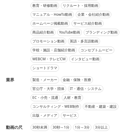
教育・研修動画
リクルート・採用動画
マニュアル・HowTo動画
企業・会社紹介動画
ホームページ掲載動画
サービス紹介動画
商品紹介動画
YouTube動画
ブランディング動画
プロモーション動画
英語・多言語動画
学校・施設・店舗紹介動画
コンセプトムービー
WEBCM・テレビCM
インタビュー動画
ショートドラマ
業界
製造・メーカー
金融・保険・医療
官公庁・大学・団体
IT・通信・システム
EC・小売・流通
人材・教育
コンサルティング・WEB制作
不動産・建築・建設
出版・メディア
サービス
動画の尺
30秒未満
30秒～1分
1分～3分
3分以上