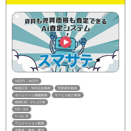
10万円～30万円
動画広告・SNS広告動画
営業資料動画
ホームページ掲載動画
サービス紹介動画
WEBCM・テレビCM
1分～3分
1～2ヶ月
アニメーション動画
不動産・建築・建設