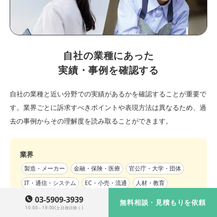
自社の業種にあった
実績・事例を確認する
自社の業種と近い分野での実績があるかを確認することが重要で
す。業界ごとに訴求すべきポイントや表現方法は異なるため、過
去の事例からその理解度を読み取ることができます。
業界
製造・メーカー
金融・保険・医療
官公庁・大学・団体
IT・通信・システム
EC・小売・流通
人材・教育
コンサルティング・WEB制作
不動産・建築・建設
03-5909-3939
無料相談・見積もりを依頼
10:00～19:00(土日祝日除く)
出版・メディア
サービス