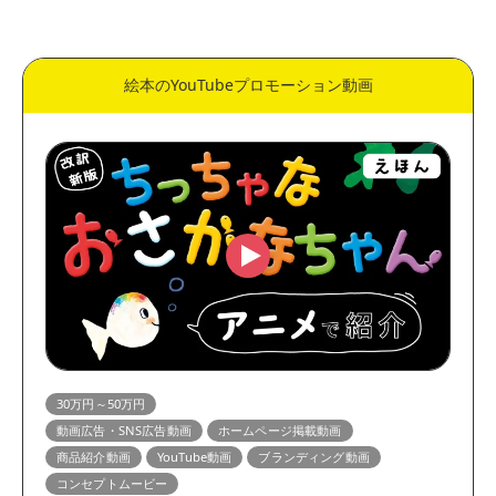
価格
50万円～
30万円～50万円
絵本のYouTubeプロモーション動画
10万円～30万円
5万円～10万円
表現方法
実写動画
アニメーション動画
用途
縦型動画・ショート動画
動画広告・SNS広告動画
展示会・サイネージ動画
営業資料動画
教育・研修動画
リクルート・採用動画
マニュアル・HowTo動画
企業・会社紹介動画
30万円～50万円
動画広告・SNS広告動画
ホームページ掲載動画
ホームページ掲載動画
サービス紹介動画
商品紹介動画
YouTube動画
ブランディング動画
商品紹介動画
YouTube動画
コンセプトムービー