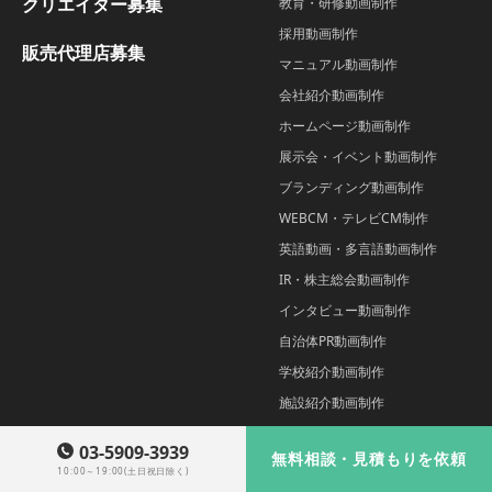
クリエイター募集
教育・研修動画制作
採用動画制作
販売代理店募集
マニュアル動画制作
会社紹介動画制作
ホームページ動画制作
展示会・イベント動画制作
ブランディング動画制作
WEBCM・テレビCM制作
英語動画・多言語動画制作
IR・株主総会動画制作
インタビュー動画制作
自治体PR動画制作
学校紹介動画制作
施設紹介動画制作
インフォグラフィック動画制作
03-5909-3939
無料相談・見積もりを依頼
YouTubeオープニング制作
10:00～19:00(土日祝日除く)