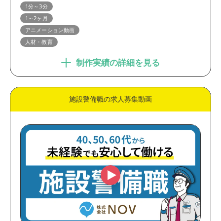
ブランディング動画
プロモーション動画
1分～3分
英語・多言語動画
学校・施設・店舗紹介動画
1～2ヶ月
アニメーション動画
コンセプトムービー
WEBCM・テレビCM
人材・教育
インタビュー動画
ショートドラマ
制作実績の詳細を見る
業界
製造・メーカー
金融・保険・医療
施設警備職の求人募集動画
官公庁・大学・団体
IT・通信・システム
EC・小売・流通
人材・教育
コンサルティング・WEB制
不動産・建築・建設
作
出版・メディア
サービス
動画の尺
30秒未満
30秒～1分
1分～3分
3分以上