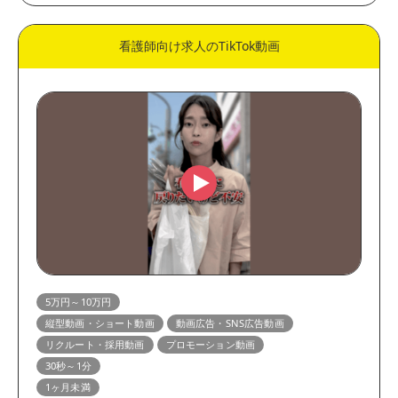
看護師向け求人のTikTok動画
5万円～10万円
縦型動画・ショート動画
動画広告・SNS広告動画
リクルート・採用動画
プロモーション動画
30秒～1分
1ヶ月未満