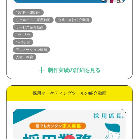
制作期間
10万円～30万円
リクルート・採用動画
企業・会社紹介動画
1ヶ月未満
1～2ヶ月
サービス紹介動画
2ヶ月以上
1分～3分
1～2ヶ月
アニメーション動画
人材・教育
制作実績の詳細を見る
採用マーケティングツールの紹介動画