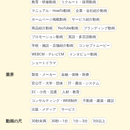
教育・研修動画
リクルート・採用動画
マニュアル・HowTo動画
企業・会社紹介動画
ホームページ掲載動画
サービス紹介動画
商品紹介動画
YouTube動画
ブランディング動画
プロモーション動画
英語・多言語動画
学校・施設・店舗紹介動画
コンセプトムービー
WEBCM・テレビCM
インタビュー動画
ショートドラマ
業界
製造・メーカー
金融・保険・医療
官公庁・大学・団体
IT・通信・システム
EC・小売・流通
人材・教育
コンサルティング・WEB制作
不動産・建築・建設
出版・メディア
サービス
動画の尺
30秒未満
30秒～1分
1分～3分
3分以上