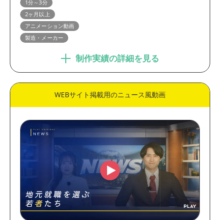
1分～3分
ブランディング動画
プロモーション動画
2ヶ月以上
英語・多言語動画
学校・施設・店舗紹介動画
アニメーション動画
製造・メーカー
コンセプトムービー
WEBCM・テレビCM
インタビュー動画
ショートドラマ
制作実績の詳細を見る
業界
WEBサイト掲載用のニュース風動画
製造・メーカー
金融・保険・医療
官公庁・大学・団体
IT・通信・システム
EC・小売・流通
人材・教育
コンサルティング・WEB制
不動産・建築・建設
作
出版・メディア
サービス
動画の尺
30秒未満
30秒～1分