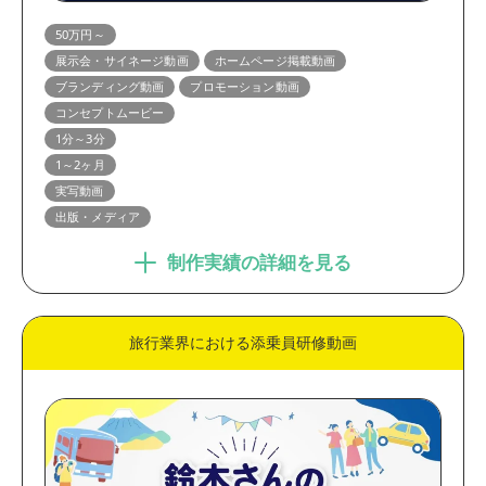
1分～3分
3分以上
50万円～
制作期間
展示会・サイネージ動画
ホームページ掲載動画
ブランディング動画
プロモーション動画
1ヶ月未満
1～2ヶ月
コンセプトムービー
2ヶ月以上
1分～3分
1～2ヶ月
実写動画
出版・メディア
制作実績の詳細を見る
旅行業界における添乗員研修動画