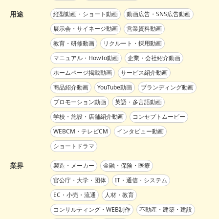
用途
縦型動画・ショート動画
動画広告・SNS広告動画
展示会・サイネージ動画
営業資料動画
教育・研修動画
リクルート・採用動画
マニュアル・HowTo動画
企業・会社紹介動画
ホームページ掲載動画
サービス紹介動画
商品紹介動画
YouTube動画
ブランディング動画
プロモーション動画
英語・多言語動画
学校・施設・店舗紹介動画
コンセプトムービー
WEBCM・テレビCM
インタビュー動画
ショートドラマ
業界
製造・メーカー
金融・保険・医療
官公庁・大学・団体
IT・通信・システム
EC・小売・流通
人材・教育
コンサルティング・WEB制作
不動産・建築・建設