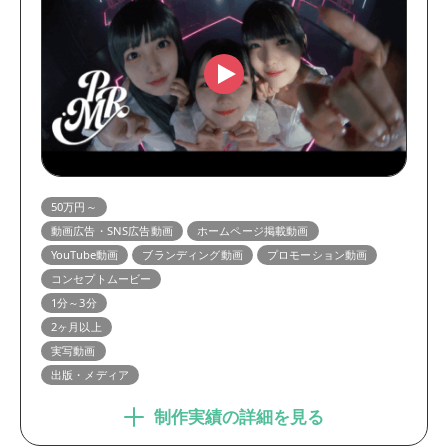
50万円～
動画広告・SNS広告動画
ホームページ掲載動画
YouTube動画
ブランディング動画
プロモーション動画
コンセプトムービー
1分～3分
2ヶ月以上
実写動画
出版・メディア
制作実績の詳細を見る