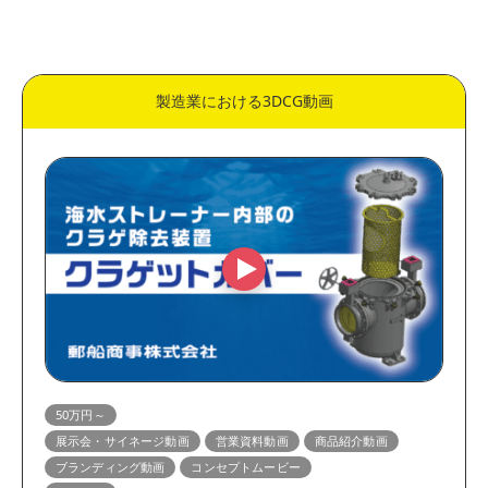
価格
50万円～
30万円～50万円
製造業における3DCG動画
10万円～30万円
5万円～10万円
表現方法
実写動画
アニメーション動画
用途
縦型動画・ショート動画
動画広告・SNS広告動画
展示会・サイネージ動画
営業資料動画
教育・研修動画
リクルート・採用動画
マニュアル・HowTo動画
企業・会社紹介動画
50万円～
展示会・サイネージ動画
営業資料動画
商品紹介動画
ホームページ掲載動画
サービス紹介動画
ブランディング動画
コンセプトムービー
商品紹介動画
YouTube動画