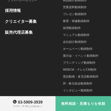
プライバシーポリシー
商品紹介動画制作
営業資料動画制作
採用情報
プレゼン動画制作
クリエイター募集
教育・研修動画制作
採用動画制作
販売代理店募集
マニュアル動画制作
会社紹介動画制作
ホームページ動画制作
展示会・イベント動画制作
ブランディング動画制作
WEBCM・テレビCM制作
英語動画・多言語動画制作
IR・株主総会動画制作
インタビュー動画制作
自治体PR動画制作
03-5909-3939
無料相談・見積もりを依頼
学校紹介動画制作
10:00～19:00(土日祝日除く)