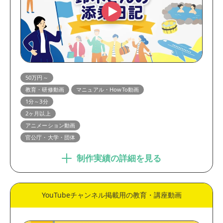
50万円～
教育・研修動画
マニュアル・HowTo動画
1分～3分
2ヶ月以上
アニメーション動画
官公庁・大学・団体
制作実績の詳細を見る
YouTubeチャンネル掲載用の教育・講座動画