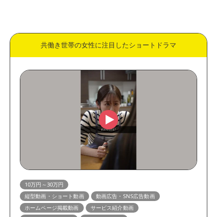
価格
50万円～
30万円～50万円
共働き世帯の女性に注目したショートドラマ
10万円～30万円
5万円～10万円
表現方法
実写動画
アニメーション動画
用途
縦型動画・ショート動画
動画広告・SNS広告動画
展示会・サイネージ動画
営業資料動画
教育・研修動画
リクルート・採用動画
マニュアル・HowTo動画
企業・会社紹介動画
10万円～30万円
縦型動画・ショート動画
動画広告・SNS広告動画
ホームページ掲載動画
サービス紹介動画
ホームページ掲載動画
サービス紹介動画
商品紹介動画
YouTube動画