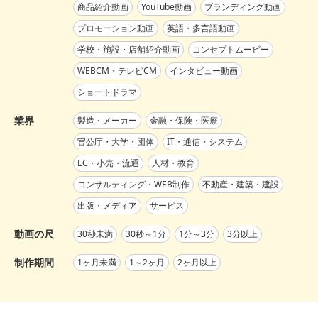
商品紹介動画
YouTube動画
ブランディング動画
プロモーション動画
英語・多言語動画
学校・施設・店舗紹介動画
コンセプトムービー
WEBCM・テレビCM
インタビュー動画
ショートドラマ
業界
製造・メーカー
金融・保険・医療
官公庁・大学・団体
IT・通信・システム
EC・小売・流通
人材・教育
コンサルティング・WEB制作
不動産・建築・建設
出版・メディア
サービス
動画の尺
30秒未満
30秒～1分
1分～3分
3分以上
制作期間
1ヶ月未満
1～2ヶ月
2ヶ月以上