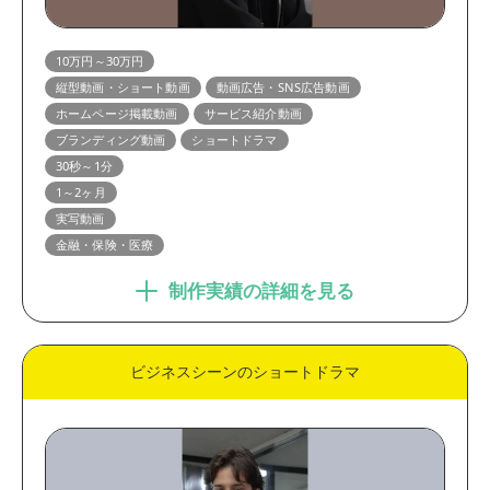
1分～3分
3分以上
制作期間
10万円～30万円
縦型動画・ショート動画
動画広告・SNS広告動画
1ヶ月未満
1～2ヶ月
ホームページ掲載動画
サービス紹介動画
2ヶ月以上
ブランディング動画
ショートドラマ
30秒～1分
1～2ヶ月
実写動画
金融・保険・医療
制作実績の詳細を見る
ビジネスシーンのショートドラマ