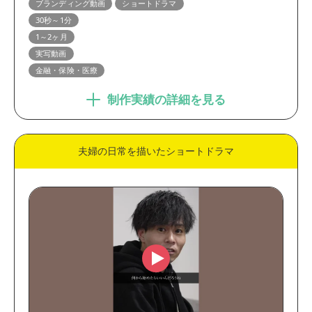
ブランディング動画
ショートドラマ
ブランディング動画
プロモーション動画
30秒～1分
英語・多言語動画
学校・施設・店舗紹介動画
1～2ヶ月
実写動画
コンセプトムービー
WEBCM・テレビCM
金融・保険・医療
インタビュー動画
ショートドラマ
制作実績の詳細を見る
業界
製造・メーカー
金融・保険・医療
夫婦の日常を描いたショートドラマ
官公庁・大学・団体
IT・通信・システム
EC・小売・流通
人材・教育
コンサルティング・WEB制
不動産・建築・建設
作
出版・メディア
サービス
動画の尺
30秒未満
30秒～1分