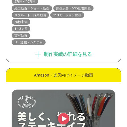
5万円～10万円
縦型動画・ショート動画
動画広告・SNS広告動画
リクルート・採用動画
プロモーション動画
30秒未満
1～2ヶ月
実写動画
IT・通信・システム
制作実績の詳細を見る
Amazon・楽天向けイメージ動画