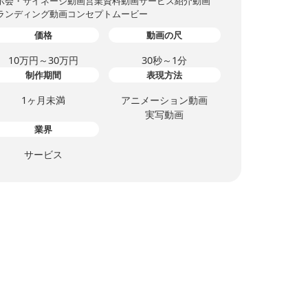
示会・サイネージ動画
営業資料動画
サービス紹介動画
ランディング動画
コンセプトムービー
価格
動画の尺
10万円～30万円
30秒～1分
制作期間
表現方法
1ヶ月未満
アニメーション動画
実写動画
業界
サービス