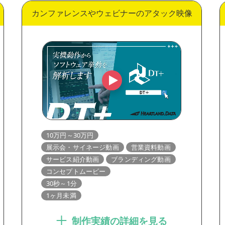
カンファレンスやウェビナーのアタック映像
10万円～30万円
展示会・サイネージ動画
営業資料動画
サービス紹介動画
ブランディング動画
コンセプトムービー
30秒～1分
1ヶ月未満
制作実績の詳細を見る