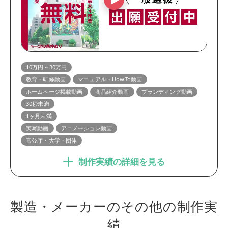
10万円～30万円
教育・研修動画
マニュアル・HowTo動画
ホームページ掲載動画
商品紹介動画
ブランディング動画
30秒未満
1ヶ月未満
実写動画
アニメーション動画
官公庁・大学・団体
制作実績の詳細を見る
製造・メーカーのその他の制作実
績