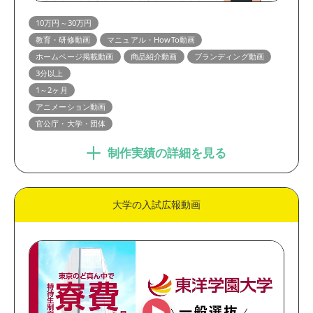
10万円～30万円
教育・研修動画
マニュアル・HowTo動画
ホームページ掲載動画
商品紹介動画
ブランディング動画
3分以上
1～2ヶ月
アニメーション動画
官公庁・大学・団体
制作実績の詳細を見る
大学の入試広報動画