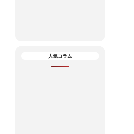
人気コラム