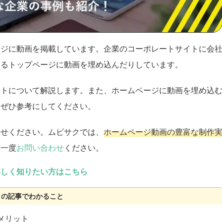
ージに動画を掲載しています。企業のコーポレートサイトに会
するトップページに動画を埋め込んだりしています。
ットについて解説します。また、ホームページに動画を埋め込
、ぜひ参考にしてください。
任せください。ムビサクでは、
ホームページ動画の豊富な制作
ひ一度
お問い合わせ
ください。
詳しく知りたい方はこちら
メリット