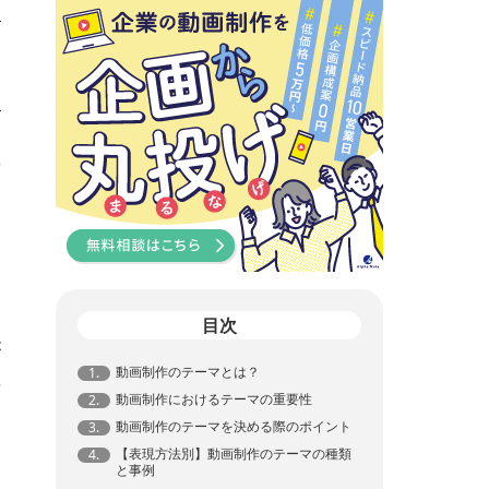
や
定
目次
が
動画制作のテーマとは？
1.
要
動画制作におけるテーマの重要性
2.
動画制作のテーマを決める際のポイント
3.
【表現方法別】動画制作のテーマの種類
4.
と事例