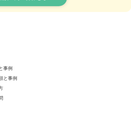
と事例
類と事例
方
問