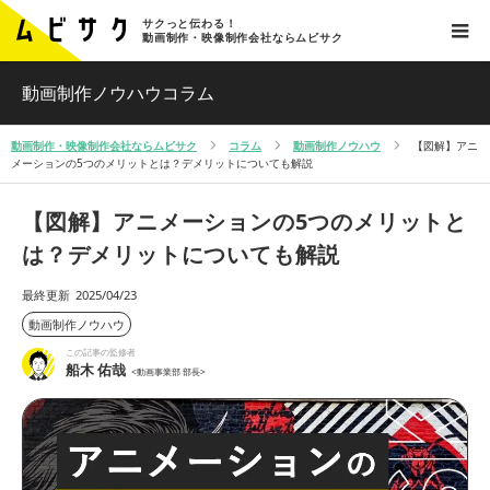
サクっと伝わる！
動画制作・映像制作会社ならムビサク
動画制作ノウハウコラム
動画制作・映像制作会社ならムビサク
コラム
動画制作ノウハウ
【図解】アニ
メーションの5つのメリットとは？デメリットについても解説
【図解】アニメーションの5つのメリットと
は？デメリットについても解説
最終更新
2025/04/23
動画制作ノウハウ
この記事の監修者
船木 佑哉
<動画事業部 部長>