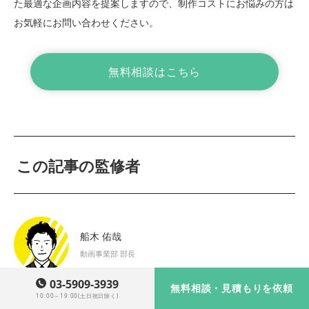
た最適な企画内容を提案しますので、制作コストにお悩みの方は
お気軽にお問い合わせください。
無料相談はこちら
この記事の監修者
船木 佑哉
動画事業部 部長
03-5909-3939
無料相談・見積もりを依頼
1986年生まれ、千葉県出身。大学を卒業後、金融系企業にて新
10:00～19:00(土日祝日除く)