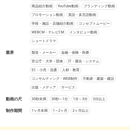
商品紹介動画
YouTube動画
ブランディング動画
プロモーション動画
英語・多言語動画
学校・施設・店舗紹介動画
コンセプトムービー
WEBCM・テレビCM
インタビュー動画
ショートドラマ
業界
製造・メーカー
金融・保険・医療
官公庁・大学・団体
IT・通信・システム
EC・小売・流通
人材・教育
コンサルティング・WEB制作
不動産・建築・建設
出版・メディア
サービス
動画の尺
30秒未満
30秒～1分
1分～3分
3分以上
制作期間
1ヶ月未満
1～2ヶ月
2ヶ月以上