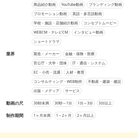
商品紹介動画
YouTube動画
ブランディング動画
プロモーション動画
英語・多言語動画
学校・施設・店舗紹介動画
コンセプトムービー
WEBCM・テレビCM
インタビュー動画
ショートドラマ
業界
製造・メーカー
金融・保険・医療
官公庁・大学・団体
IT・通信・システム
EC・小売・流通
人材・教育
コンサルティング・WEB制作
不動産・建築・建設
出版・メディア
サービス
動画の尺
30秒未満
30秒～1分
1分～3分
3分以上
制作期間
1ヶ月未満
1～2ヶ月
2ヶ月以上