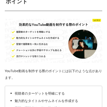
ポイント
YouTube動画を制作する際のポイントには以下のような点があり
ます。
視聴者のターゲットを明確にする
魅力的なタイトルやサムネイルを作成する