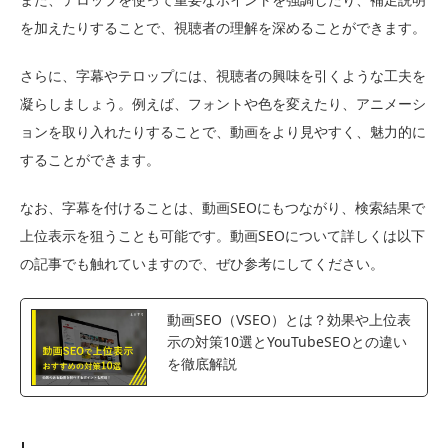
を加えたりすることで、視聴者の理解を深めることができます。
さらに、字幕やテロップには、視聴者の興味を引くような工夫を
凝らしましょう。例えば、フォントや色を変えたり、アニメーシ
ョンを取り入れたりすることで、動画をより見やすく、魅力的に
することができます。
なお、字幕を付けることは、動画SEOにもつながり、検索結果で
上位表示を狙うことも可能です。動画SEOについて詳しくは以下
の記事でも触れていますので、ぜひ参考にしてください。
動画SEO（VSEO）とは？効果や上位表
示の対策10選とYouTubeSEOとの違い
を徹底解説