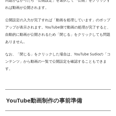
問題がなかったら「公開設定」を選択して「公開」をクリックす
れば動画が公開されます。
公開設定の入力が完了すれば「動画を処理しています」のポップ
アップが表示されます。YouTube側で動画の処理が完了すると、
自動的に動画が公開されるため「閉じる」をクリックしても問題
ありません。
なお、「閉じる」をクリックした場合は、YouTube Sudioの「コ
ンテンツ」から動画の一覧で公開設定を確認することもできま
す。
YouTube動画制作の事前準備