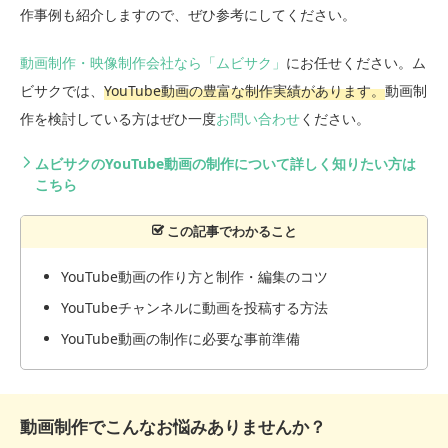
作事例も紹介しますので、ぜひ参考にしてください。
動画制作・映像制作会社なら「ムビサク」
にお任せください。ム
ビサクでは、
YouTube動画の豊富な制作実績があります。
動画制
作を検討している方はぜひ一度
お問い合わせ
ください。
ムビサクのYouTube動画の制作について詳しく知りたい方は
こちら
YouTube動画の作り方と制作・編集のコツ
YouTubeチャンネルに動画を投稿する方法
YouTube動画の制作に必要な事前準備
動画制作でこんなお悩みありませんか？