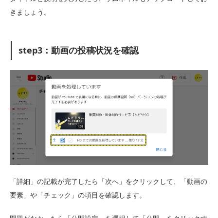
きましょう。
step3：動画の投稿状況を確認
「詳細」の記載が完了したら「次へ」をクリックして、「動画の
要素」や「チェック」の項目を確認します。