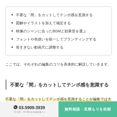
不要な「間」をカットしてテンポ感を意識する
図解やイラストを加えて補足する
映像のシーンに合ったBGMと効果音を選ぶ
フォントや色使いを統一してブランディングする
長すぎない動画尺に調整する
ここでは、それぞれの編集のコツを具体的に解説していきます。
不要な「間」をカットしてテンポ感を意識する
不要な「間」をカットしてテンポ感を意識することが編集では大
切です。
動画は視聴者が集中しやすいテンポで進むことが重要で
03-5909-3939
無料相談・見積もりを依頼
10:00～19:00(土日祝日除く)
あり、無駄な間や沈黙が続くと内容に関心があっても途中で離脱