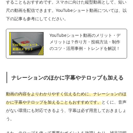
することもおすすめです。スマホに向けた縦型動画として、短い
尺の動画を配信できます。YouTubeショート動画については、以
下の記事も参考にしてください。
YouTubeショート動画のメリット・デ
メリットは？作り方・投稿方法・制作
のコツ・活用事例・トレンドを解説！
ナレーションのほかに字幕やテロップも加える
動画の内容をよりわかりやすく伝えるために、ナレーションのほ
かに字幕やテロップを加えることもおすすめです。
とくに、音声
がない環境にも対応できるよう、字幕は必ず用意しておきましょ
う。
また、テロップを使って重要なポイントを強調したり、補足説明