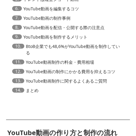
6.
YouTube動画を編集するコツ
7.
YouTube動画の制作事例
8.
YouTube動画を配信・公開する際の注意点
9.
YouTube動画を制作するメリット
10.
BtoB企業でも48,6%がYouTube動画を制作してい
る
11.
YouTube動画制作の料金・費用相場
12.
YouTube動画の制作にかかる費用を抑えるコツ
13.
YouTube動画制作に関するよくあるご質問
14.
まとめ
YouTube動画の作り方と制作の流れ