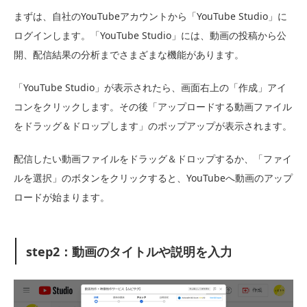
まずは、自社のYouTubeアカウントから「YouTube Studio」に
ログインします。「YouTube Studio」には、動画の投稿から公
開、配信結果の分析までさまざまな機能があります。
「YouTube Studio」が表示されたら、画面右上の「作成」アイ
コンをクリックします。その後「アップロードする動画ファイル
をドラッグ＆ドロップします」のポップアップが表示されます。
配信したい動画ファイルをドラッグ＆ドロップするか、「ファイ
ルを選択」のボタンをクリックすると、YouTubeへ動画のアップ
ロードが始まります。
step2：動画のタイトルや説明を入力