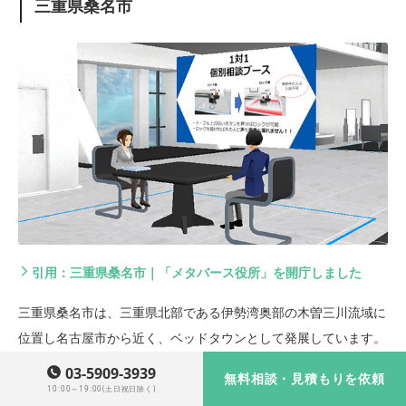
三重県桑名市
引用：三重県桑名市｜「メタバース役所」を開庁しました
三重県桑名市は、三重県北部である伊勢湾奥部の木曽三川流域に
位置し名古屋市から近く、ベッドタウンとして発展しています。
江戸時代には東海道五十三次の宿場町や港町として栄え、蛤や鋳
03-5909-3939
無料相談・見積もりを依頼
物といった特産品や観光地を有する都市です。
10:00～19:00(土日祝日除く)