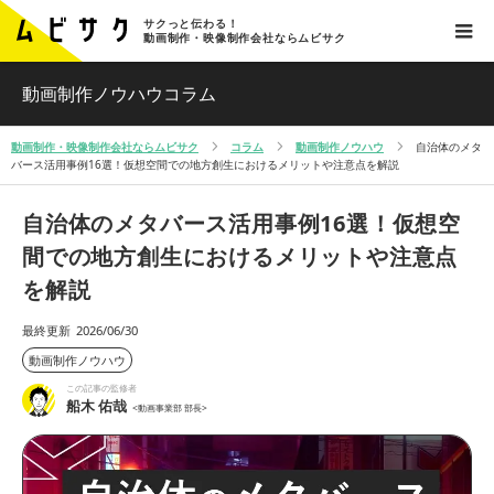
サクっと伝わる！
動画制作・映像制作会社ならムビサク
動画制作ノウハウコラム
動画制作・映像制作会社ならムビサク
コラム
動画制作ノウハウ
自治体のメタ
バース活用事例16選！仮想空間での地方創生におけるメリットや注意点を解説
自治体のメタバース活用事例16選！仮想空
間での地方創生におけるメリットや注意点
を解説
最終更新
2026/06/30
動画制作ノウハウ
この記事の監修者
船木 佑哉
<動画事業部 部長>