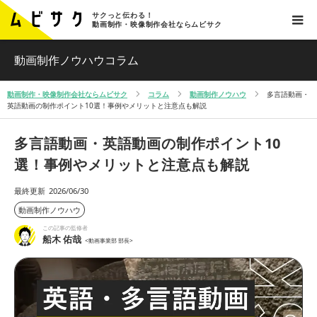
サクっと伝わる！
動画制作・映像制作会社ならムビサク
動画制作ノウハウコラム
動画制作・映像制作会社ならムビサク
コラム
動画制作ノウハウ
多言語動画・
英語動画の制作ポイント10選！事例やメリットと注意点も解説
多言語動画・英語動画の制作ポイント10
選！事例やメリットと注意点も解説
最終更新
2026/06/30
動画制作ノウハウ
この記事の監修者
船木 佑哉
<動画事業部 部長>