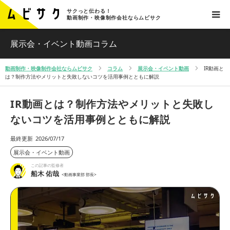
サクっと伝わる！
動画制作・映像制作会社ならムビサク
展示会・イベント動画コラム
動画制作・映像制作会社ならムビサク
コラム
展示会・イベント動画
IR動画と
は？制作方法やメリットと失敗しないコツを活用事例とともに解説
IR動画とは？制作方法やメリットと失敗し
ないコツを活用事例とともに解説
最終更新
2026/07/17
展示会・イベント動画
この記事の監修者
船木 佑哉
<動画事業部 部長>