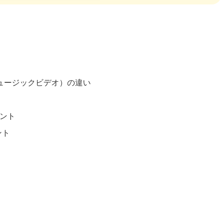
ュージックビデオ）の違い
イント
ント