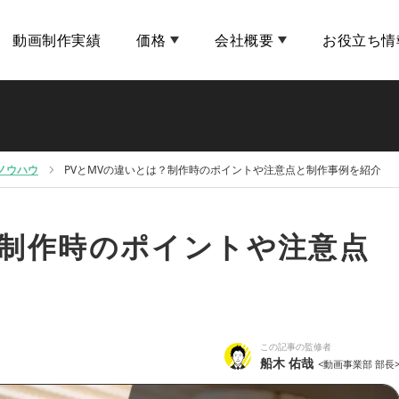
動画制作実績
価格
会社概要
お役立ち情
ノウハウ
PVとMVの違いとは？制作時のポイントや注意点と制作事例を紹介
？制作時のポイントや注意点
この記事の監修者
船木 佑哉
<動画事業部 部長