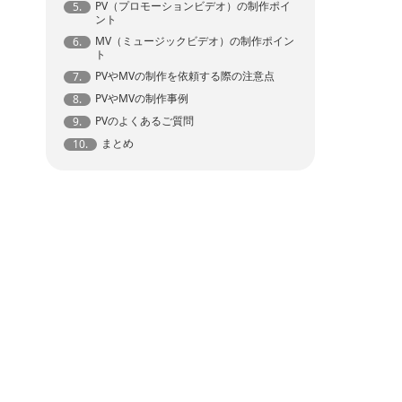
PV（プロモーションビデオ）の制作ポイ
5.
ント
MV（ミュージックビデオ）の制作ポイン
6.
ト
PVやMVの制作を依頼する際の注意点
7.
PVやMVの制作事例
8.
PVのよくあるご質問
9.
まとめ
10.