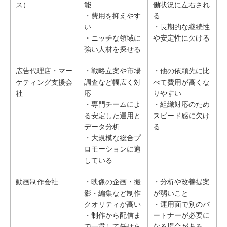
ス）
能
働状況に左右され
・費用を抑えやす
る
い
・長期的な継続性
・ニッチな領域に
や安定性に欠ける
強い人材を探せる
広告代理店・マー
・戦略立案や市場
・他の依頼先に比
ケティング支援会
調査など幅広く対
べて費用が高くな
社
応
りやすい
・専門チームによ
・組織対応のため
る安定した運用と
スピード感に欠け
データ分析
る
・大規模な総合プ
ロモーションに適
している
動画制作会社
・映像の企画・撮
・分析や改善提案
影・編集など制作
が弱いこと
クオリティが高い
・運用面で別のパ
・制作から配信ま
ートナーが必要に
で一貫して任せら
なる場合がある