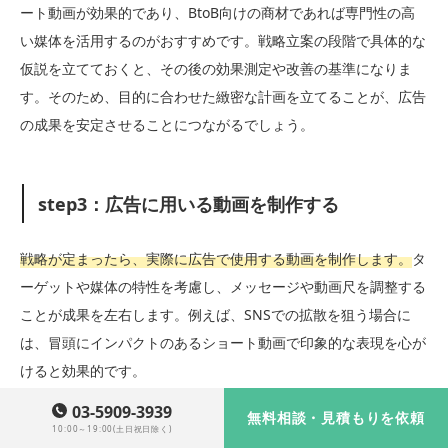
ート動画が効果的であり、BtoB向けの商材であれば専門性の高
い媒体を活用するのがおすすめです。戦略立案の段階で具体的な
仮説を立てておくと、その後の効果測定や改善の基準になりま
す。そのため、目的に合わせた緻密な計画を立てることが、広告
の成果を安定させることにつながるでしょう。
step3：広告に用いる動画を制作する
戦略が定まったら、実際に広告で使用する動画を制作します。
タ
ーゲットや媒体の特性を考慮し、メッセージや動画尺を調整する
ことが成果を左右します。例えば、SNSでの拡散を狙う場合に
は、冒頭にインパクトのあるショート動画で印象的な表現を心が
けると効果的です。
03-5909-3939
無料相談・見積もりを依頼
一方、WEBサイトでの訴求に活用するなら、やや長めの動画で商
10:00～19:00(土日祝日除く)
品やサービスの特徴を丁寧に説明することもおすすめです。制作