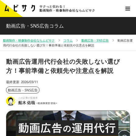
サクっと伝わる！
動画制作・映像制作会社ならムビサク
動画広告・SNS広告コラム
動画制作・映像制作会社ならムビサク
コラム
動画広告・SNS広告
動画広告運
用代行会社の失敗しない選び方！事前準備と依頼先や注意点を解説
動画広告運用代行会社の失敗しない選び
方！事前準備と依頼先や注意点を解説
最終更新
2026/03/11
動画広告・SNS広告
この記事の監修者
船木 佑哉
<動画事業部 部長>