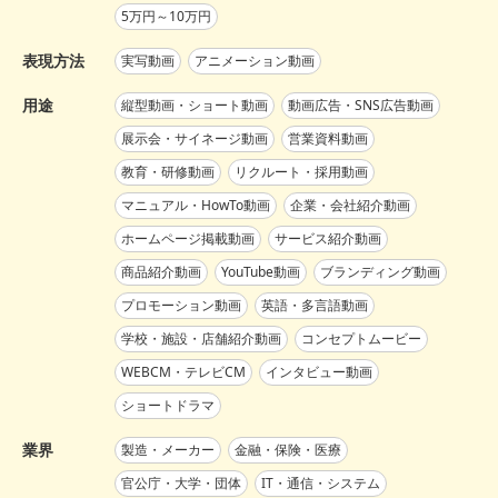
5万円～10万円
表現方法
実写動画
アニメーション動画
用途
縦型動画・ショート動画
動画広告・SNS広告動画
展示会・サイネージ動画
営業資料動画
教育・研修動画
リクルート・採用動画
マニュアル・HowTo動画
企業・会社紹介動画
ホームページ掲載動画
サービス紹介動画
商品紹介動画
YouTube動画
ブランディング動画
プロモーション動画
英語・多言語動画
学校・施設・店舗紹介動画
コンセプトムービー
WEBCM・テレビCM
インタビュー動画
ショートドラマ
業界
製造・メーカー
金融・保険・医療
官公庁・大学・団体
IT・通信・システム