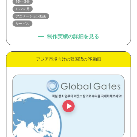
1分～3分
ブランディング動画
プロモーション動画
1～2ヶ月
英語・多言語動画
学校・施設・店舗紹介動画
アニメーション動画
サービス
コンセプトムービー
WEBCM・テレビCM
インタビュー動画
ショートドラマ
制作実績の詳細を見る
業界
アジア市場向けの韓国語のPR動画
製造・メーカー
金融・保険・医療
官公庁・大学・団体
IT・通信・システム
EC・小売・流通
人材・教育
コンサルティング・WEB制
不動産・建築・建設
作
出版・メディア
サービス
動画の尺
30秒未満
30秒～1分