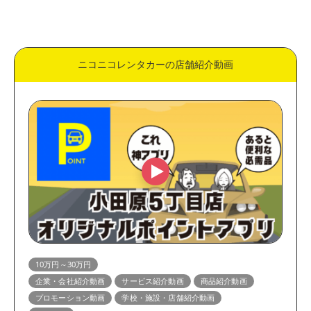
価格
50万円～
30万円～50万円
ニコニコレンタカーの店舗紹介動画
10万円～30万円
5万円～10万円
表現方法
実写動画
アニメーション動画
用途
縦型動画・ショート動画
動画広告・SNS広告動画
展示会・サイネージ動画
営業資料動画
教育・研修動画
リクルート・採用動画
マニュアル・HowTo動画
企業・会社紹介動画
10万円～30万円
企業・会社紹介動画
サービス紹介動画
商品紹介動画
ホームページ掲載動画
サービス紹介動画
プロモーション動画
学校・施設・店舗紹介動画
商品紹介動画
YouTube動画