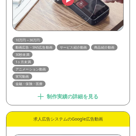
10万円～30万円
動画広告・SNS広告動画
サービス紹介動画
商品紹介動画
30秒未満
1ヶ月未満
アニメーション動画
実写動画
金融・保険・医療
制作実績の詳細を見る
求人広告システムのGoogle広告動画