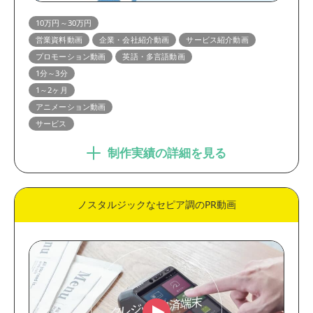
1分～3分
3分以上
10万円～30万円
制作期間
営業資料動画
企業・会社紹介動画
サービス紹介動画
プロモーション動画
英語・多言語動画
1ヶ月未満
1～2ヶ月
1分～3分
2ヶ月以上
1～2ヶ月
アニメーション動画
サービス
制作実績の詳細を見る
ノスタルジックなセピア調のPR動画