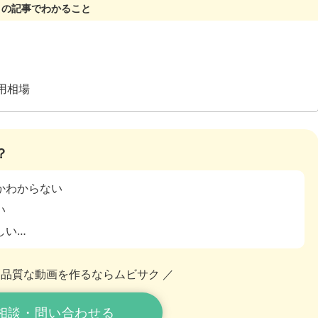
用相場
？
かわからない
い
しい…
高品質な動画を作るならムビサク ／
相談・問い合わせる