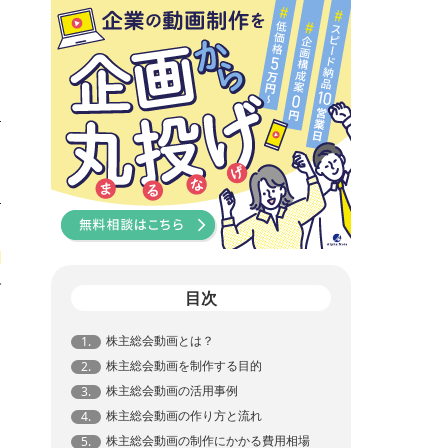
を
で
目次
株主総会動画とは？
1.
株主総会動画を制作する目的
す
2.
株主総会動画の活用事例
3.
ま
株主総会動画の作り方と流れ
4.
株主総会動画の制作にかかる費用相場
5.