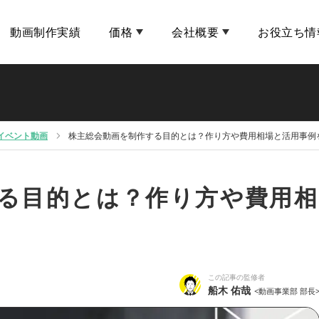
動画制作実績
価格
会社概要
お役立ち情
イベント動画
株主総会動画を制作する目的とは？作り方や費用相場と活用事例
る目的とは？作り方や費用相
この記事の監修者
船木 佑哉
<動画事業部 部長