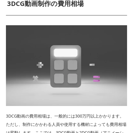
3DCG動画制作の費用相場
3DCG動画の費用相場は、一般的には300万円以上かかります。
ただし、制作にかかわる人員や使用する機材によっても費用相場
は変動します。ここでは、3DCG動画と2DCG動画（アニメーシ