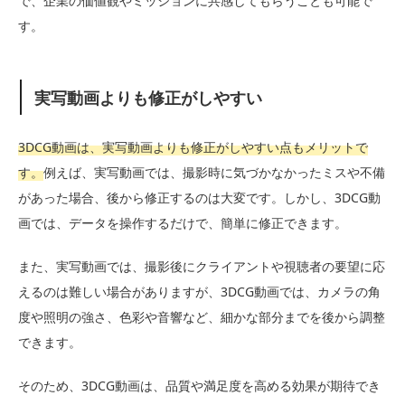
で、企業の価値観やミッションに共感してもらうことも可能で
す。
実写動画よりも修正がしやすい
3DCG動画は、実写動画よりも修正がしやすい点もメリットで
す。
例えば、実写動画では、撮影時に気づかなかったミスや不備
があった場合、後から修正するのは大変です。しかし、3DCG動
画では、データを操作するだけで、簡単に修正できます。
また、実写動画では、撮影後にクライアントや視聴者の要望に応
えるのは難しい場合がありますが、3DCG動画では、カメラの角
度や照明の強さ、色彩や音響など、細かな部分までを後から調整
できます。
そのため、3DCG動画は、品質や満足度を高める効果が期待でき