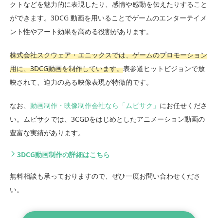
クトなどを魅力的に表現したり、感情や感動を伝えたりすること
ができます。3DCG 動画を用いることでゲームのエンターテイメ
ント性やアート効果を高める役割があります。
株式会社スクウェア・エニックスでは、ゲームのプロモーション
用に、3DCG動画を制作しています。
表参道ヒットビジョンで放
映されて、迫力のある映像表現が特徴的です。
なお、
動画制作・映像制作会社なら「ムビサク」
にお任せくださ
い。ムビサクでは、3CGDをはじめとしたアニメーション動画の
豊富な実績があります。
3DCG動画制作の詳細はこちら
無料相談も承っておりますので、ぜひ一度お問い合わせくださ
い。