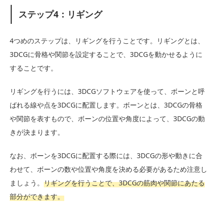
ステップ4：リギング
4つめのステップは、リギングを行うことです。リギングとは、
3DCGに骨格や関節を設定することで、3DCGを動かせるように
することです。
リギングを行うには、3DCGソフトウェアを使って、ボーンと呼
ばれる線や点を3DCGに配置します。ボーンとは、3DCGの骨格
や関節を表すもので、ボーンの位置や角度によって、3DCGの動
きが決まります。
なお、ボーンを3DCGに配置する際には、3DCGの形や動きに合
わせて、ボーンの数や位置や角度を決める必要があるため注意し
ましょう。
リギングを行うことで、3DCGの筋肉や関節にあたる
部分ができます。