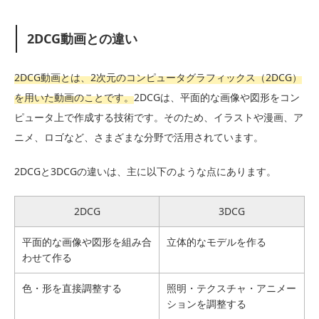
2DCG動画との違い
2DCG動画とは、2次元のコンピュータグラフィックス（2DCG）
を用いた動画のことです。
2DCGは、平面的な画像や図形をコン
ピュータ上で作成する技術です。そのため、イラストや漫画、ア
ニメ、ロゴなど、さまざまな分野で活用されています。
2DCGと3DCGの違いは、主に以下のような点にあります。
2DCG
3DCG
平面的な画像や図形を組み合
立体的なモデルを作る
わせて作る
色・形を直接調整する
照明・テクスチャ・アニメー
ションを調整する