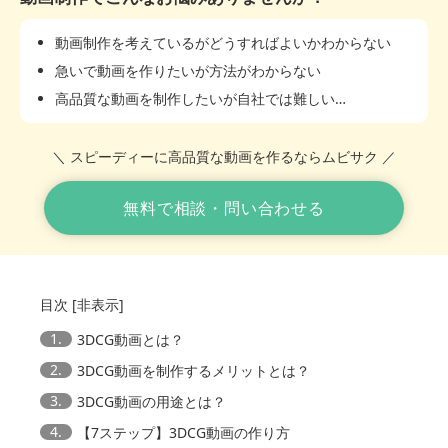
動画制作を考えているがどうすればよいかわからない
急いで動画を作りたいが方法がわからない
高品質な動画を制作したいが自社では難しい…
＼ スピーディーに高品質な動画を作るならムビサク ／
無料で相談・問い合わせる
目次
[
非表示
]
1.
3DCG動画とは？
2.
3DCG動画を制作するメリットとは？
3.
3DCG動画の用途とは？
4.
【7ステップ】3DCG動画の作り方