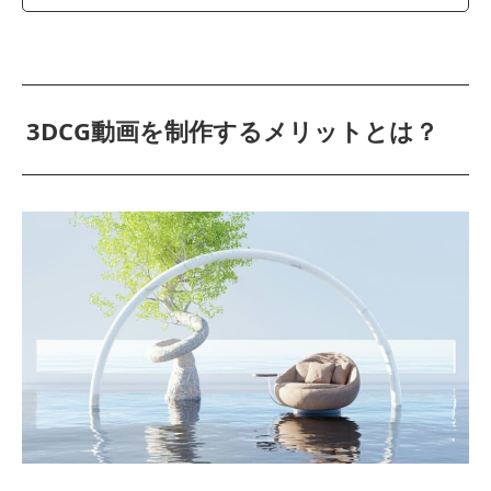
3DCG動画を制作するメリットとは？