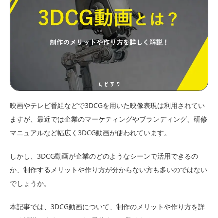
映画やテレビ番組などで3DCGを用いた映像表現は利用されてい
ますが、最近では企業のマーケティングやブランディング、研修
マニュアルなど幅広く3DCG動画が使われています。
しかし、3DCG動画が企業のどのようなシーンで活用できるの
か、制作するメリットや作り方が分からない方も多いのではない
でしょうか。
本記事では、3DCG動画について、制作のメリットや作り方を詳