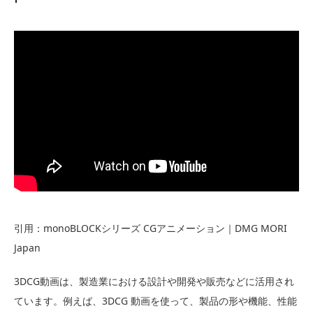
引用：monoBLOCKシリーズ CGアニメーション｜DMG MORI
Japan
3DCG動画は、製造業における設計や開発や販売などに活用され
ています。例えば、3DCG 動画を使って、製品の形や機能、性能