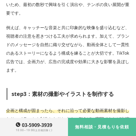
いため、最初の数秒で興味を引く演出や、テンポの良い展開が重
要です。
例えば、キャッチーな音楽と共に印象的な映像を盛り込むなど、
視聴者の注意を惹きつける工夫が求められます。加えて、ブラン
ドのメッセージを自然に織り交ぜながら、動画全体として一貫性
のあるストーリーになるよう構成を練ることが大切です。TikTok
広告では、企画力が、広告の完成度や効果に大きな影響を及ぼし
ます。
step3：素材の撮影やイラストを制作する
企画と構成が固まったら、それに沿って必要な動画素材を撮影し
たり、イラストや制作したりします。
例えば、実写であれば出演
03-5909-3939
無料相談・見積もりを依頼
者のキャスティングやロケ地の選定、撮影スケジュールの調整が
10:00～19:00(土日祝日除く)
必要になりますし、アニメーション主体であればイラストテイス