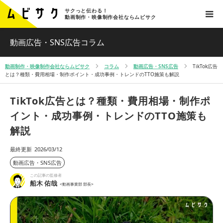
サクっと伝わる！
動画制作・映像制作会社ならムビサク
動画広告・SNS広告コラム
動画制作・映像制作会社ならムビサク
コラム
動画広告・SNS広告
TikTok広告
とは？種類・費用相場・制作ポイント・成功事例・トレンドのTTO施策も解説
TikTok広告とは？種類・費用相場・制作ポ
イント・成功事例・トレンドのTTO施策も
解説
最終更新
2026/03/12
動画広告・SNS広告
この記事の監修者
船木 佑哉
<動画事業部 部長>