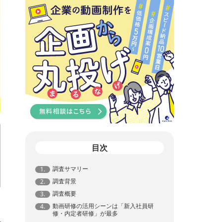
目次
調査サマリー
1.
調査背景
2.
調査概要
3.
動画研修の活用シーンは「新入社員研
4.
修・内定者研修」が最多