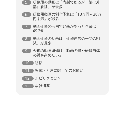
研修用の動画は「内製であるが一部は外
5.
部に委託」が最多
研修用動画の制作予算は「10万円～30万
6.
円未満」が最多
動画研修の活用で効果があった企業は
7.
69.2%
動画研修の効果は「研修運営の手間の削
8.
動
減」が最多
、
今後の動画研修は「動画の質や研修自体
9.
の質を高めたい」
企
総括
10.
転載・引用に関してのお願い
11.
ムビサクとは？
12.
会社概要
の
13.
多
む