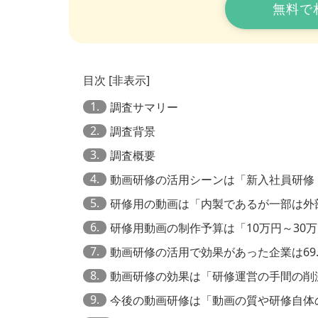
無料で
目次
[
非表示
]
1.
調査サマリー
2.
調査背景
3.
調査概要
4.
動画研修の活用シーンは「新入社員研修
5.
研修用の動画は「内製であるが一部は外
6.
研修用動画の制作予算は「10万円～30
7.
動画研修の活用で効果があった企業は69.
8.
動画研修の効果は「研修運営の手間の削
9.
今後の動画研修は「動画の質や研修自体