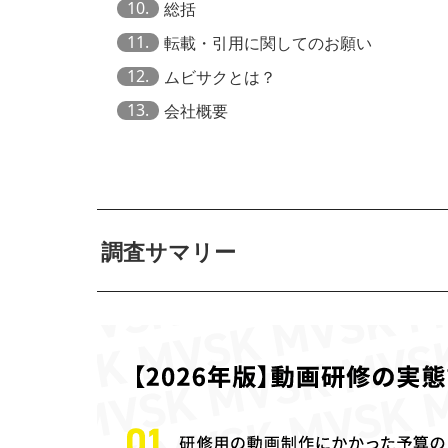
10.
総括
11.
転載・引用に関してのお願い
12.
ムビサクとは？
13.
会社概要
調査サマリー