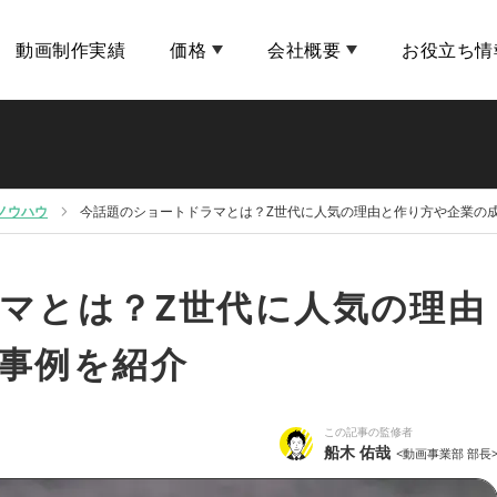
動画制作実績
価格
会社概要
お役立ち情
ノウハウ
今話題のショートドラマとは？Z世代に人気の理由と作り方や企業の
マとは？Z世代に人気の理由
事例を紹介
この記事の監修者
船木 佑哉
<動画事業部 部長