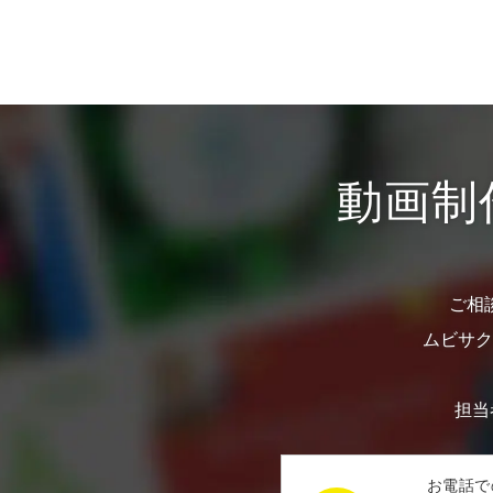
動画制
ご相
ムビサク
担当
お電話で