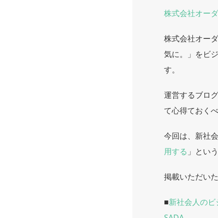
株式会社オーダ
株式会社オーダ
気に。」をビ
す。
運営するブロ
て心得ておく
今回は、新社
用する
」とい
掲載いただい
■
新社会人のビ
SADA