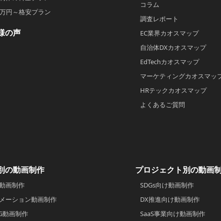
コラム
2万円～格安プラン
調査レポート
様の声
EC業界カオスマップ
自治体DXカオスマップ
EdTechカオスマップ
マーケティングカオスマッ
HRテックカオスマップ
よくあるご質問
別の動画制作
プロジェクト別の動画
動画制作
SDGs向け動画制作
メーション動画制作
DX推進向け動画制作
CG動画制作
SaaS事業向け動画制作