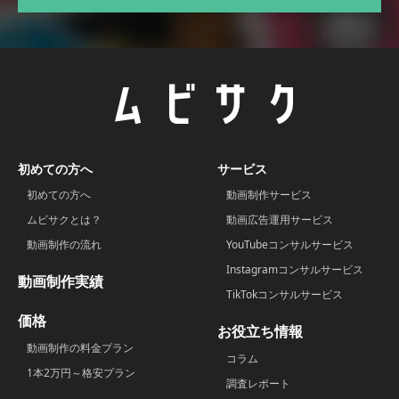
初めての方へ
サービス
初めての方へ
動画制作サービス
ムビサクとは？
動画広告運用サービス
動画制作の流れ
YouTubeコンサルサービス
Instagramコンサルサービス
動画制作実績
TikTokコンサルサービス
価格
お役立ち情報
動画制作の料金プラン
コラム
1本2万円～格安プラン
調査レポート