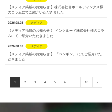
【メディア掲載のお知らせ 】株式会社誉ホールディングス様
のコラムにてご紹介いただきました
2026.08.03
メディア
【メディア掲載のお知らせ 】 インクルード株式会社様のコラ
ムにてご紹介いただきました
2026.08.03
メディア
【メディア掲載のお知らせ 】 「ペンギン」 にてご紹介いた
だきました
1
2
3
4
5
6
…
10
»