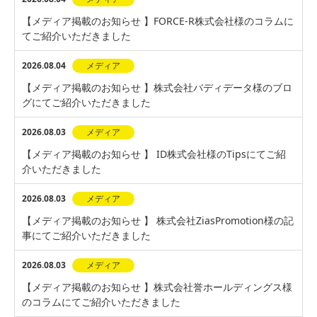
【メディア掲載のお知らせ 】FORCE-R株式会社様のコラムに
てご紹介いただきました
2026.08.04
メディア
【メディア掲載のお知らせ 】株式会社バディデータ様のブロ
グにてご紹介いただきました
2026.08.03
メディア
【メディア掲載のお知らせ 】 ID株式会社様のTipsにてご紹
介いただきました
2026.08.03
メディア
【メディア掲載のお知らせ 】 株式会社ZiasPromotion様の記
事にてご紹介いただきました
2026.08.03
メディア
【メディア掲載のお知らせ 】株式会社誉ホールディングス様
のコラムにてご紹介いただきました