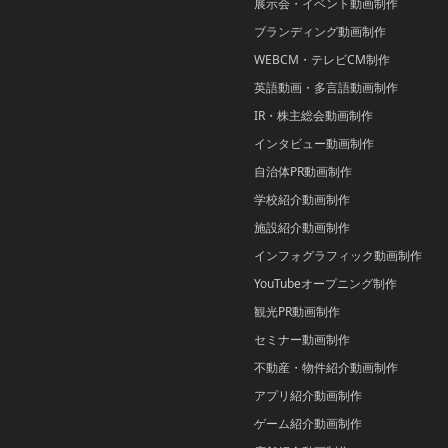
展示会・イベント動画制作
ブランディング動画制作
WEBCM・テレビCM制作
英語動画・多言語動画制作
IR・株主総会動画制作
インタビュー動画制作
自治体PR動画制作
学校紹介動画制作
施設紹介動画制作
インフォグラフィック動画制作
YouTubeオープニング制作
観光PR動画制作
セミナー動画制作
不動産・物件紹介動画制作
アプリ紹介動画制作
ゲーム紹介動画制作