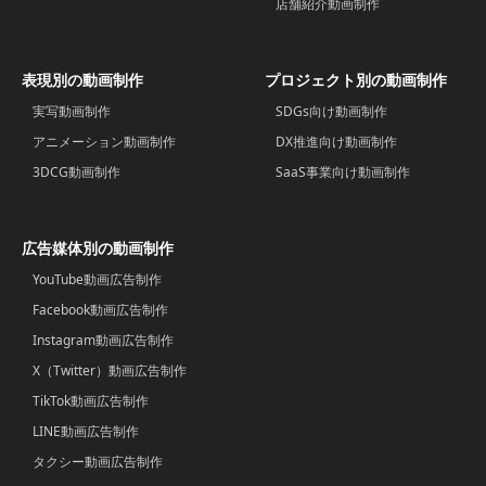
店舗紹介動画制作
表現別の動画制作
プロジェクト別の動画制作
実写動画制作
SDGs向け動画制作
アニメーション動画制作
DX推進向け動画制作
3DCG動画制作
SaaS事業向け動画制作
広告媒体別の動画制作
YouTube動画広告制作
Facebook動画広告制作
Instagram動画広告制作
X（Twitter）動画広告制作
TikTok動画広告制作
LINE動画広告制作
タクシー動画広告制作