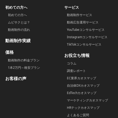
初めての方へ
サービス
初めての方へ
動画制作サービス
ムビサクとは？
動画広告運用サービス
動画制作の流れ
YouTubeコンサルサービス
Instagramコンサルサービス
動画制作実績
TikTokコンサルサービス
価格
お役立ち情報
動画制作の料金プラン
コラム
1本2万円～格安プラン
調査レポート
お客様の声
EC業界カオスマップ
自治体DXカオスマップ
EdTechカオスマップ
マーケティングカオスマップ
HRテックカオスマップ
よくあるご質問