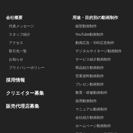
会社概要
用途・目的別の動画制作
代表メッセージ
縦型動画制作
スタッフ紹介
YouTube動画制作
アクセス
動画広告・SNS広告制作
取引先一覧
デジタルサイネージ動画制作
お知らせ
サービス紹介動画制作
プライバシーポリシー
商品紹介動画制作
営業資料動画制作
採用情報
プレゼン動画制作
クリエイター募集
教育・研修動画制作
採用動画制作
販売代理店募集
マニュアル動画制作
会社紹介動画制作
ホームページ動画制作