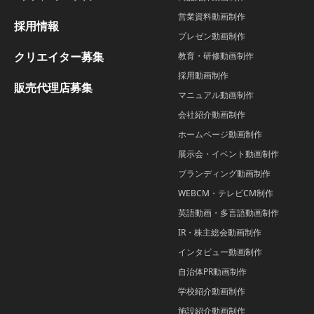
営業資料動画制作
採用情報
プレゼン動画制作
クリエイター募集
教育・研修動画制作
採用動画制作
販売代理店募集
マニュアル動画制作
会社紹介動画制作
ホームページ動画制作
展示会・イベント動画制作
ブランディング動画制作
WEBCM・テレビCM制作
英語動画・多言語動画制作
IR・株主総会動画制作
インタビュー動画制作
自治体PR動画制作
学校紹介動画制作
施設紹介動画制作