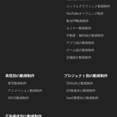
インフォグラフィック動画制作
YouTubeオープニング制作
観光PR動画制作
セミナー動画制作
不動産・物件紹介動画制作
アプリ紹介動画制作
ゲーム紹介動画制作
店舗紹介動画制作
表現別の動画制作
プロジェクト別の動画制作
実写動画制作
SDGs向け動画制作
アニメーション動画制作
DX推進向け動画制作
3DCG動画制作
SaaS事業向け動画制作
広告媒体別の動画制作