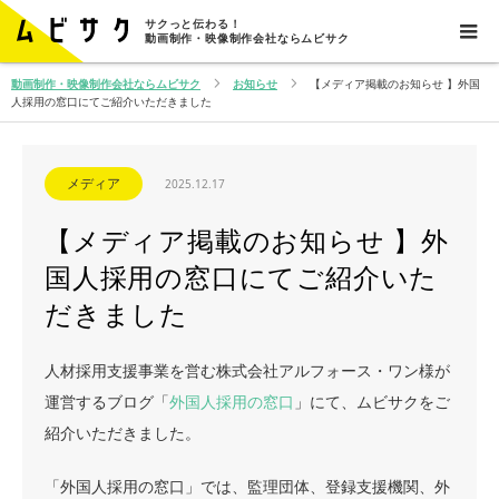
サクっと伝わる！
動画制作・映像制作会社ならムビサク
動画制作・映像制作会社ならムビサク
お知らせ
【メディア掲載のお知らせ 】外国
人採用の窓口にてご紹介いただきました
メディア
2025.12.17
【メディア掲載のお知らせ 】外
国人採用の窓口にてご紹介いた
だきました
人材採用支援事業を営む株式会社アルフォース・ワン様が
運営するブログ「
外国人採用の窓口
」にて、ムビサクをご
紹介いただきました。
「外国人採用の窓口」では、監理団体、登録支援機関、外