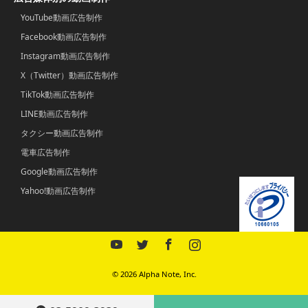
YouTube動画広告制作
Facebook動画広告制作
Instagram動画広告制作
X（Twitter）動画広告制作
TikTok動画広告制作
LINE動画広告制作
タクシー動画広告制作
電車広告制作
Google動画広告制作
Yahoo!動画広告制作
YouTube
Twitter
Facebook
Instagram
© 2026 Alpha Note, Inc.