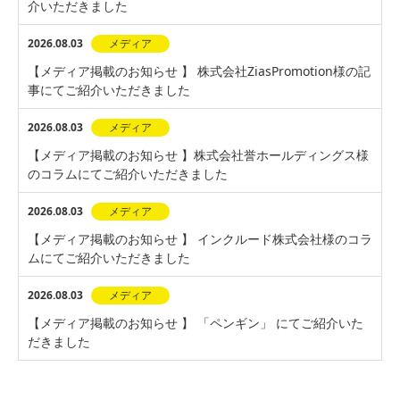
介いただきました
2026.08.03
メディア
【メディア掲載のお知らせ 】 株式会社ZiasPromotion様の記
事にてご紹介いただきました
2026.08.03
メディア
【メディア掲載のお知らせ 】株式会社誉ホールディングス様
のコラムにてご紹介いただきました
2026.08.03
メディア
【メディア掲載のお知らせ 】 インクルード株式会社様のコラ
ムにてご紹介いただきました
2026.08.03
メディア
【メディア掲載のお知らせ 】 「ペンギン」 にてご紹介いた
だきました