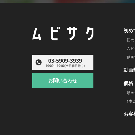
初め
初め
ムビ
動画
03-5909-3939
10:00～19:00(土日祝日除く)
動画
お問い合わせ
価格
動画
1本
お客