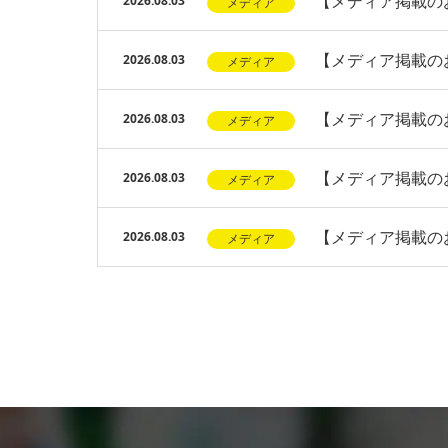
【メディア掲載のお
2026.08.03
メディア
【メディア掲載のお
2026.08.03
メディア
【メディア掲載の
2026.08.03
メディア
【メディア掲載の
2026.08.03
メディア
【メディア掲載の
2026.08.03
メディア