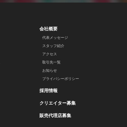
会社概要
代表メッセージ
スタッフ紹介
アクセス
ス
取引先一覧
お知らせ
プライバシーポリシー
採用情報
クリエイター募集
販売代理店募集