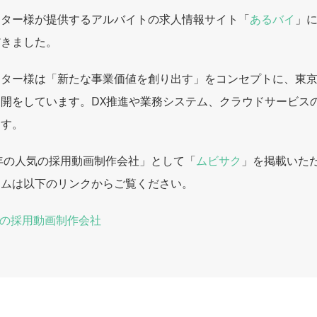
スター様が提供するアルバイトの求人情報サイト「
あるバイ
」
だきました。
スター様は「新たな事業価値を創り出す」をコンセプトに、東
開をしています。DX推進や業務システム、クラウドサービス
ます。
5年の人気の採用動画制作会社」として「
ムビサク
」を掲載いた
ラムは以下のリンクからご覧ください。
気の採用動画制作会社