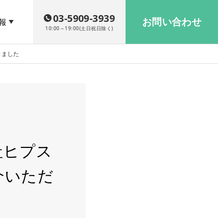
03-5909-3939
お問い合わせ
報
10:00～19:00(土日祝日除く)
きました
社ヒプス
介いただ