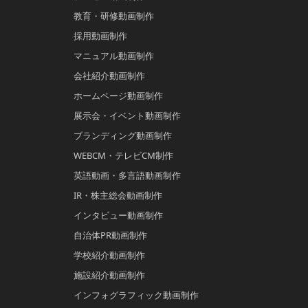
教育・研修動画制作
採用動画制作
マニュアル動画制作
会社紹介動画制作
ホームページ動画制作
展示会・イベント動画制作
ブランディング動画制作
WEBCM・テレビCM制作
英語動画・多言語動画制作
IR・株主総会動画制作
インタビュー動画制作
自治体PR動画制作
学校紹介動画制作
施設紹介動画制作
インフォグラフィック動画制作