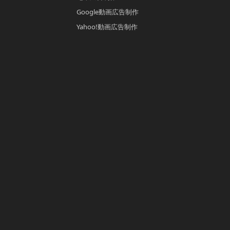
Google動画広告制作
Yahoo!動画広告制作