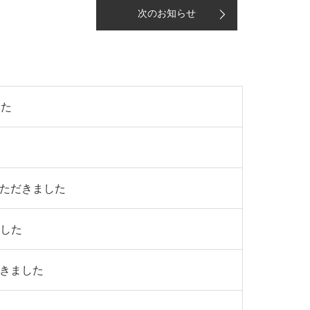
次のお知らせ
した
いただきました
ました
だきました