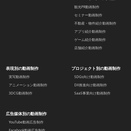
観光PR動画制作
セミナー動画制作
不動産・物件紹介動画制作
アプリ紹介動画制作
ゲーム紹介動画制作
店舗紹介動画制作
表現別の動画制作
プロジェクト別の動画制作
実写動画制作
SDGs向け動画制作
アニメーション動画制作
DX推進向け動画制作
3DCG動画制作
SaaS事業向け動画制作
広告媒体別の動画制作
YouTube動画広告制作
Facebook動画広告制作