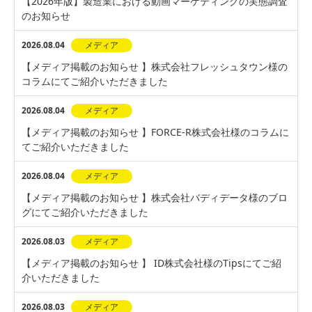
【2026年版】製造業における動画マーケティングの実態調査
のお知らせ
2026.08.04
メディア
【メディア掲載のお知らせ 】株式会社フレッシュタウン様の
コラムにてご紹介いただきました
2026.08.04
メディア
【メディア掲載のお知らせ 】FORCE-R株式会社様のコラムに
てご紹介いただきました
2026.08.04
メディア
【メディア掲載のお知らせ 】株式会社バディデータ様のブロ
グにてご紹介いただきました
2026.08.03
メディア
【メディア掲載のお知らせ 】 ID株式会社様のTipsにてご紹
介いただきました
2026.08.03
メディア