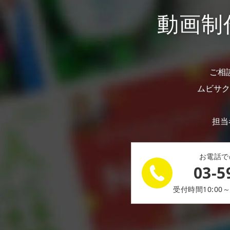
動画制
ご相
ムビサク
担当
お電話で
03-5
受付時間10:00～