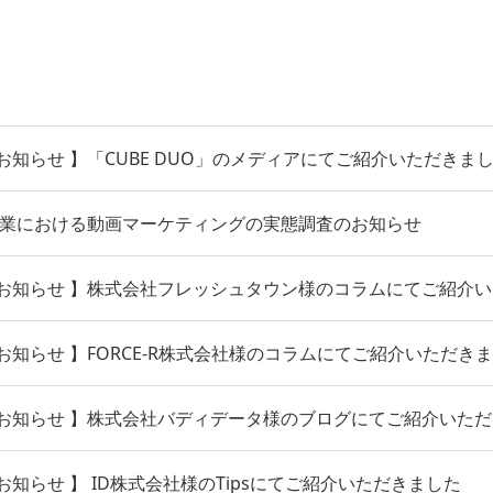
知らせ 】「CUBE DUO」のメディアにてご紹介いただきま
製造業における動画マーケティングの実態調査のお知らせ
お知らせ 】株式会社フレッシュタウン様のコラムにてご紹介
知らせ 】FORCE-R株式会社様のコラムにてご紹介いただき
お知らせ 】株式会社バディデータ様のブログにてご紹介いた
知らせ 】 ID株式会社様のTipsにてご紹介いただきました