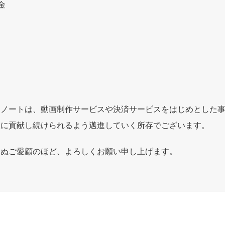
金
ァノートは、動画制作サービスや決済サービスをはじめとした
展に貢献し続けられるよう邁進していく所存でございます。
らぬご愛顧のほど、よろしくお願い申し上げます。