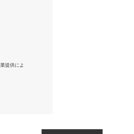
事業提供によ