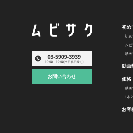
初め
初め
ムビ
動画
03-5909-3939
10:00～19:00(土日祝日除く)
動画
お問い合わせ
価格
動画
1本
お客