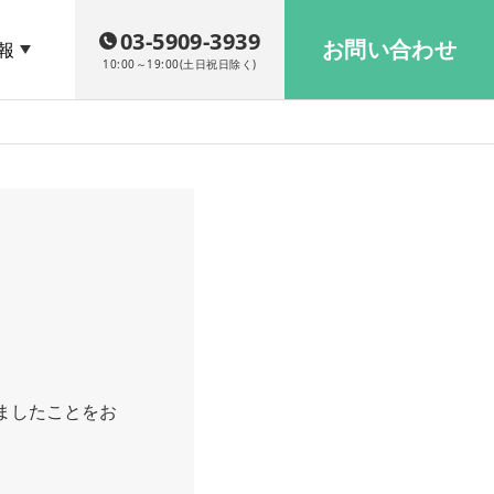
03-5909-3939
お問い合わせ
報
10:00～19:00(土日祝日除く)
ましたことをお