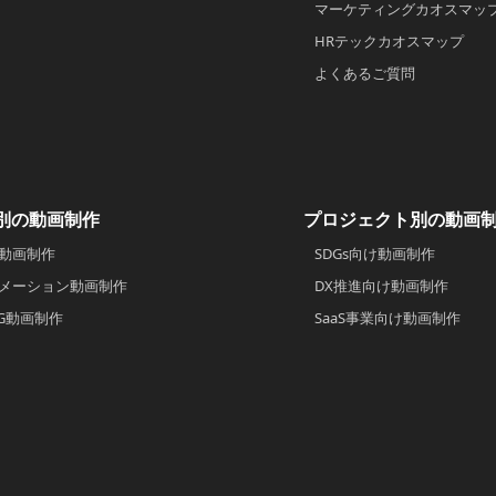
マーケティングカオスマッ
HRテックカオスマップ
よくあるご質問
別の動画制作
プロジェクト別の動画
動画制作
SDGs向け動画制作
メーション動画制作
DX推進向け動画制作
CG動画制作
SaaS事業向け動画制作