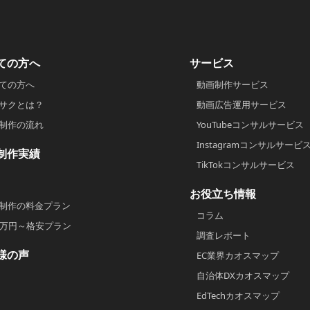
ての方へ
サービス
ての方へ
動画制作サービス
サクとは？
動画広告運用サービス
制作の流れ
YouTubeコンサルサービス
Instagramコンサルサービ
制作実績
TikTokコンサルサービス
お役立ち情報
制作の料金プラン
コラム
2万円～格安プラン
調査レポート
様の声
EC業界カオスマップ
自治体DXカオスマップ
EdTechカオスマップ