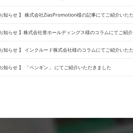
知らせ 】 株式会社ZiasPromotion様の記事にてご紹介いた
お知らせ 】株式会社誉ホールディングス様のコラムにてご紹
お知らせ 】 インクルード株式会社様のコラムにてご紹介いた
お知らせ 】 「ペンギン」 にてご紹介いただきました