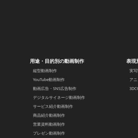
用途・目的別の動画制作
表現
縦型動画制作
実写
YouTube動画制作
アニ
動画広告・SNS広告制作
3D
デジタルサイネージ動画制作
サービス紹介動画制作
商品紹介動画制作
営業資料動画制作
プレゼン動画制作