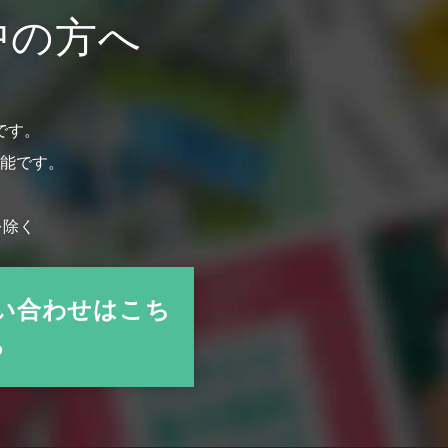
中の方へ
です。
能です。
を除く
い合わせはこち
ら