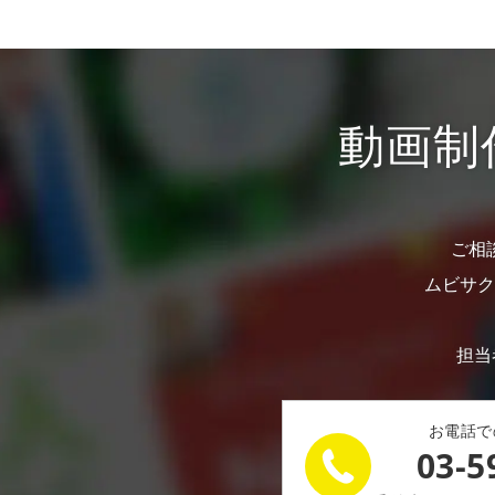
動画制
ご相
ムビサク
担当
お電話で
03-5