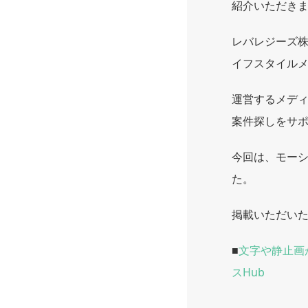
紹介いただき
レバレジーズ
イフスタイル
運営するメディ
案件探しをサ
今回は、モー
た。
掲載いただい
■
文字や静止画
スHub