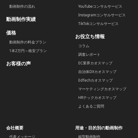
動画制作の流れ
YouTubeコンサルサービス
Instagramコンサルサービス
動画制作実績
TikTokコンサルサービス
価格
お役立ち情報
動画制作の料金プラン
コラム
1本2万円～格安プラン
調査レポート
お客様の声
EC業界カオスマップ
自治体DXカオスマップ
EdTechカオスマップ
マーケティングカオスマップ
HRテックカオスマップ
よくあるご質問
会社概要
用途・目的別の動画制作
代表メッセージ
縦型動画制作