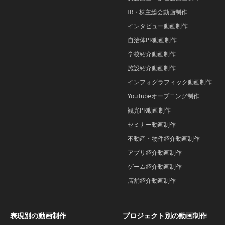
IR・株主総会動画制作
インタビュー動画制作
自治体PR動画制作
学校紹介動画制作
施設紹介動画制作
インフォグラフィック動画制作
YouTubeオープニング制作
観光PR動画制作
セミナー動画制作
不動産・物件紹介動画制作
アプリ紹介動画制作
ゲーム紹介動画制作
店舗紹介動画制作
表現別の動画制作
プロジェクト別の動画制作