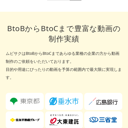
: Undefined array key "interview_category" in
/home/systemalij/mvsk.jp/public_html/wp-
content/themes/source_tcd045/search_area_interview.php
on line
26
Warning
商品紹介動画
: Undefined array key "interview_category" in
BtoBからBtoCまで豊富な動画の
/home/systemalij/mvsk.jp/public_html/wp-
content/themes/source_tcd045/search_area_interview.php
制作実績
on line
26
Warning
ホームページ掲載動画
: Undefined array key "interview_category" in
/home/systemalij/mvsk.jp/public_html/wp-
ムビサクはBtoBからBtoCまであらゆる業種の企業の方から動画
content/themes/source_tcd045/search_area_interview.php
on line
26
Warning
制作のご依頼をいただいております。
営業資料動画
: Undefined array key "interview_category" in
目的や用途にぴったりの動画を予算の範囲内で最大限に実現しま
/home/systemalij/mvsk.jp/public_html/wp-
す。
content/themes/source_tcd045/search_area_interview.php
on line
26
Warning
企業・会社紹介動画
: Undefined array key "interview_category" in
/home/systemalij/mvsk.jp/public_html/wp-
content/themes/source_tcd045/search_area_interview.php
on line
26
Warning
リクルート・採用動画
: Undefined array key "interview_category" in
/home/systemalij/mvsk.jp/public_html/wp-
content/themes/source_tcd045/search_area_interview.php
on line
26