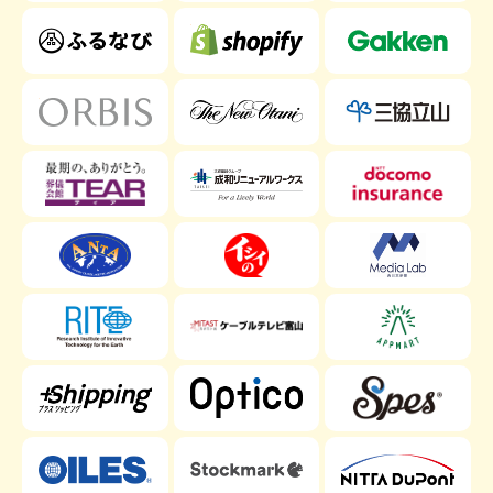
教育・研修動画
業界
Warning
: Undefined array key "industry" in
/home/systemalij/mvsk.jp/public_html/wp-
content/themes/source_tcd045/search_area_interview.php
on line
54
:
Undefined
/home/syst
IT
Warning
array key
content/th
"industry"
in
:
:
コ
サ
Undefined
Undefined
ン
/home/systemalij/mvsk.jp/public_html/
ー
/home/syst
Warning
array key
Warning
array key
サ
content/themes/source_tcd045/search_a
ビ
content/th
"industry"
"industry"
ル
ス
in
in
:
:
メー
Undefined
Undefined
カ
/home/systemalij/mvsk.jp/public_htm
物
/home/syst
Warning
array key
Warning
array key
ー・
content/themes/source_tcd045/search
流
content/th
"industry"
"industry"
製造
in
in
:
:
建
教
Undefined
Undefined
/home/systemalij/mvsk.jp/public_htm
設・
/home/sy
育・
Warning
array key
Warning
array key