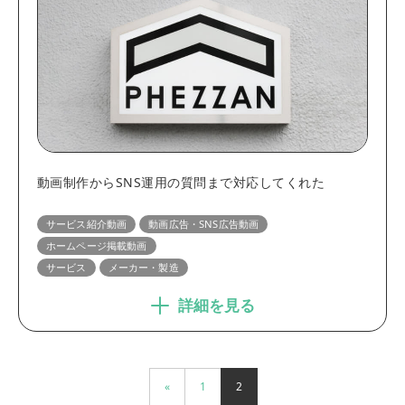
: Undefined array key "interview_category" in
/home/systemalij/mvsk.jp/public_html/wp-
content/themes/source_tcd045/search_area_interview.php
on line
9
Warning
: Undefined array key "industry" in
/home/systemalij/mvsk.jp/public_html/wp-
content/themes/source_tcd045/search_area_interview.php
on line
15
Warning
: Undefined array key "industry" in
/home/systemalij/mvsk.jp/public_html/wp-
content/themes/source_tcd045/search_area_interview.php
動画制作からSNS運用の質問まで対応してくれた
on line
16
Warning
: Undefined array key "interview_category" in
サービス紹介動画
動画広告・SNS広告動画
/home/systemalij/mvsk.jp/public_html/wp-
content/themes/source_tcd045/search_area_interview.php
ホームページ掲載動画
on line
26
Warning
サービス紹介動画
サービス
メーカー・製造
: Undefined array key "interview_category" in
/home/systemalij/mvsk.jp/public_html/wp-
詳細を見る
content/themes/source_tcd045/search_area_interview.php
on line
26
Warning
動画広告・SNS広告動画
: Undefined array key "interview_category" in
/home/systemalij/mvsk.jp/public_html/wp-
content/themes/source_tcd045/search_area_interview.php
on line
26
Warning
«
1
2
展示会・サイネージ動画