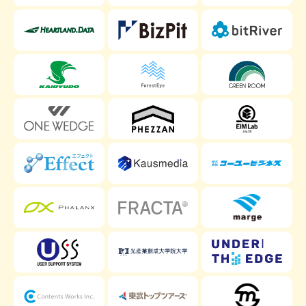
content/themes/source_tcd045/search
不動
content/
出版
"industry"
"industry"
産
in
in
人材