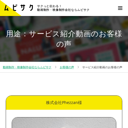
サクっと伝わる！
動画制作・映像制作会社ならムビサク
用途：サービス紹介動画のお客様
の声
動画制作・映像制作会社ならムビサク
お客様の声
サービス紹介動画
のお客様の声
株式会社Phezzan様
用途
Warning
: Undefined array key "interview_category" in
/home/systemalij/mvsk.jp/public_html/wp-
content/themes/source_tcd045/search_area_interview.php
on line
8
Warning